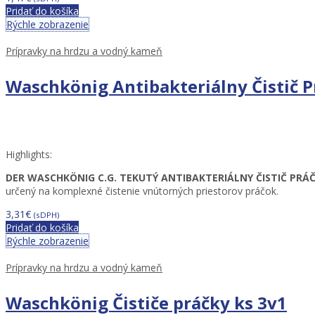
Pridať do košíka
Rýchle zobrazenie
Prípravky na hrdzu a vodný kameň
Waschkönig Antibakteriálny Čistič P
Highlights:
DER WASCHKÖNIG C.G. TEKUTÝ ANTIBAKTERIÁLNY ČISTIČ PRÁČ
určený na komplexné čistenie vnútorných priestorov práčok.
3,31
€
(sDPH)
Pridať do košíka
Rýchle zobrazenie
Prípravky na hrdzu a vodný kameň
Waschkönig Čističe práčky ks 3v1