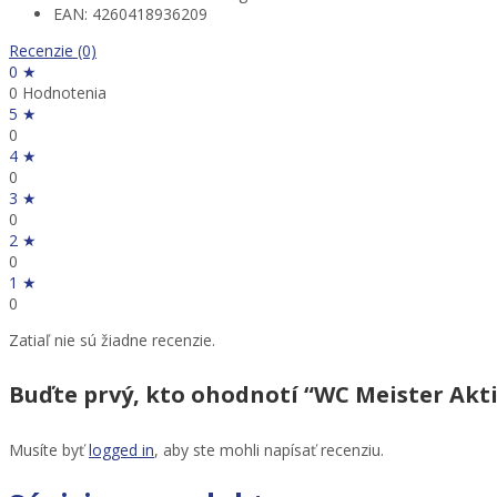
EAN: 4260418936209
Recenzie (0)
0 ★
0 Hodnotenia
5 ★
0
4 ★
0
3 ★
0
2 ★
0
1 ★
0
Zatiaľ nie sú žiadne recenzie.
Buďte prvý, kto ohodnotí “WC Meister Akti
Musíte byť
logged in
, aby ste mohli napísať recenziu.