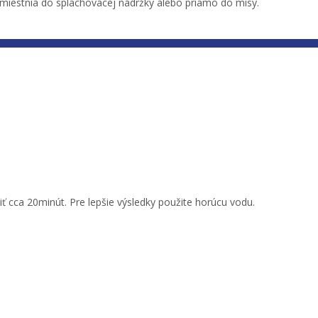
umiestnia do splachovacej nádržky alebo priamo do misy.
biť cca 20minút. Pre lepšie výsledky použite horúcu vodu.