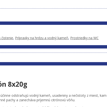
 čistenie
,
Prípravky na hrdzu a vodný kameň
,
Prostriedky na WC
ón 8x20g
ré účinne odstraňujú vodný kameň, usadeniny a nečistoty z miest, ka
mné pachy a zanecháva príjemnú citrónovú vôňu.