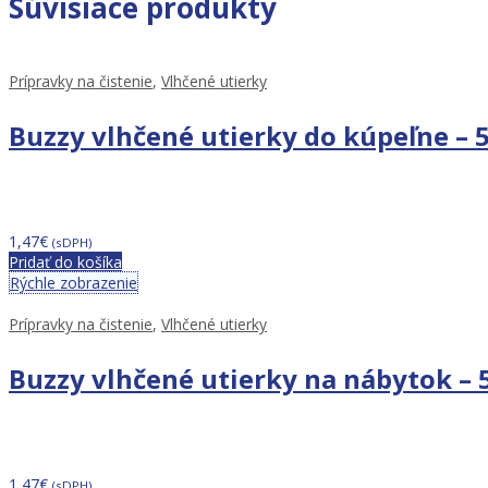
Súvisiace produkty
Prípravky na čistenie
,
Vlhčené utierky
Buzzy vlhčené utierky do kúpeľne – 
1,47
€
(sDPH)
Pridať do košíka
Rýchle zobrazenie
Prípravky na čistenie
,
Vlhčené utierky
Buzzy vlhčené utierky na nábytok –
1,47
€
(sDPH)