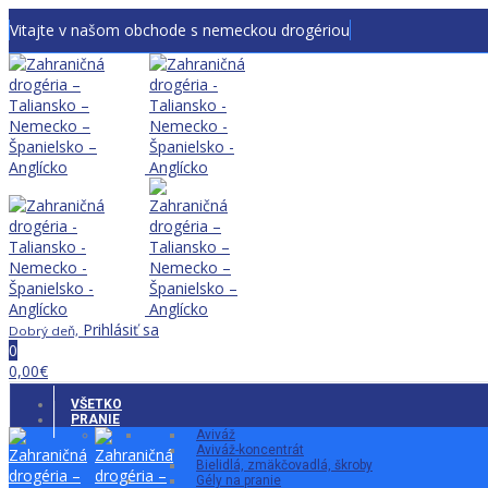
Vitajte v našom obchode s nemeckou drogériou
Prihlásiť sa
Dobrý deň,
0
0,00
€
VŠETKO
PRANIE
Aviváž
Aviváž-koncentrát
Bielidlá, zmäkčovadlá, škroby
Gély na pranie