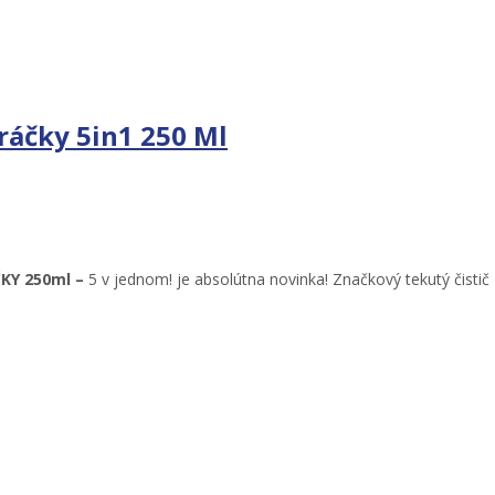
ráčky 5in1 250 Ml
KY 250ml –
5 v jednom! je a
bsolútna novinka!
Značkový tekutý čisti