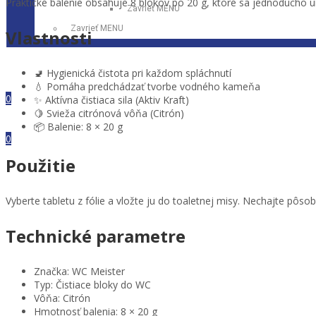
Praktické balenie obsahuje 8 blokov po 20 g, ktoré sa jednoducho 
Zavrieť MENU
Zavrieť MENU
Vlastnosti
🚽 Hygienická čistota pri každom spláchnutí
Prihlásiť sa
💧 Pomáha predchádzať tvorbe vodného kameňa
Dobrý deň,
0
✨ Aktívna čistiaca sila (Aktiv Kraft)
0,00
€
🍋 Svieža citrónová vôňa (Citrón)
Ponuka
📦 Balenie: 8 × 20 g
0
0,00
€
Použitie
Vyberte tabletu z fólie a vložte ju do toaletnej misy. Nechajte pôso
Technické parametre
Značka: WC Meister
Typ: Čistiace bloky do WC
Vôňa: Citrón
Hmotnosť balenia: 8 × 20 g