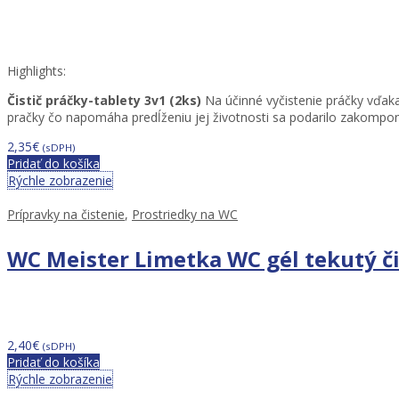
Highlights:
Čistič práčky-tablety 3v1 (2ks)
Na účinné vyčistenie práčky vďaka
pračky čo napomáha predĺženiu jej životnosti sa podarilo zakompon
2,35
€
(sDPH)
Pridať do košíka
Rýchle zobrazenie
Prípravky na čistenie
,
Prostriedky na WC
WC Meister Limetka WC gél tekutý či
2,40
€
(sDPH)
Pridať do košíka
Rýchle zobrazenie