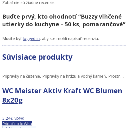
Zatiaľ nie sú žiadne recenzie.
Buďte prvý, kto ohodnotí “Buzzy vlhčené
utierky do kuchyne – 50 ks, pomarančové”
Musíte byť
logged in
, aby ste mohli napísať recenziu.
Súvisiace produkty
Prípravky na čistenie
,
Prípravky na hrdzu a vodný kameň
,
Prostriedky na WC
WC Meister Aktiv Kraft WC Blumen
8x20g
3,24
€
(sDPH)
Pridať do košíka