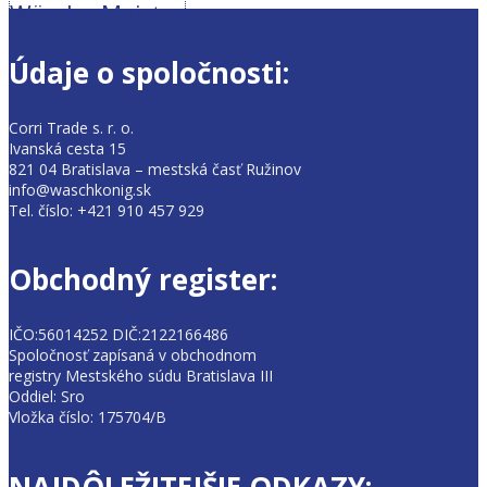
Wäsche Meister
Údaje o spoločnosti:
Corri Trade s. r. o.
Ivanská cesta 15
821 04 Bratislava – mestská časť Ružinov
info@waschkonig.sk
Tel. číslo: +421 910 457 929
Obchodný register:
IČO:56014252 DIČ:2122166486
Spoločnosť zapísaná v obchodnom
registry Mestského súdu Bratislava III
Oddiel: Sro
Vložka číslo: 175704/B
NAJDÔLEŽITEJŠIE ODKAZY: