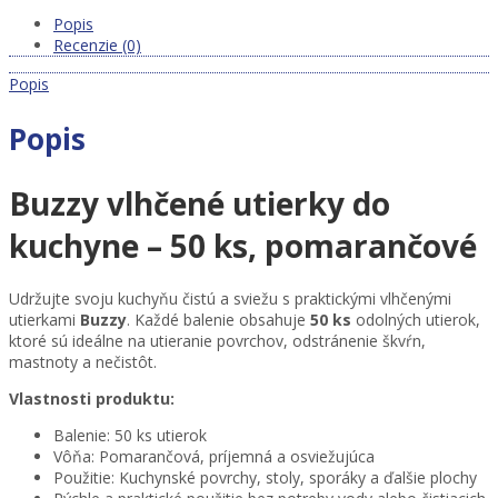
–
50
Popis
ks,
Recenzie (0)
pomarančové
Popis
množstvo
Popis
Buzzy vlhčené utierky do
kuchyne – 50 ks, pomarančové
Udržujte svoju kuchyňu čistú a sviežu s praktickými vlhčenými
utierkami
Buzzy
. Každé balenie obsahuje
50 ks
odolných utierok,
ktoré sú ideálne na utieranie povrchov, odstránenie škvŕn,
mastnoty a nečistôt.
Vlastnosti produktu:
Balenie: 50 ks utierok
Vôňa: Pomarančová, príjemná a osviežujúca
Použitie: Kuchynské povrchy, stoly, sporáky a ďalšie plochy