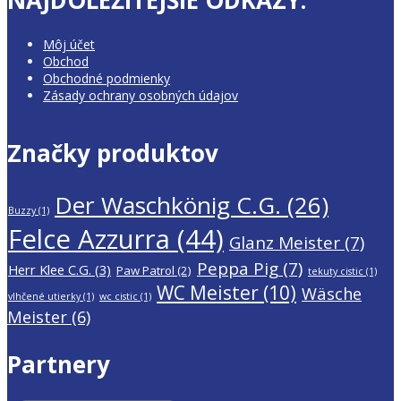
Môj účet
Obchod
Obchodné podmienky
Zásady ochrany osobných údajov
Značky produktov
Der Waschkönig C.G.
(26)
Buzzy
(1)
Felce Azzurra
(44)
Glanz Meister
(7)
Peppa Pig
(7)
Herr Klee C.G.
(3)
Paw Patrol
(2)
tekuty cistic
(1)
WC Meister
(10)
Wäsche
vlhčené utierky
(1)
wc cistic
(1)
Meister
(6)
Partnery