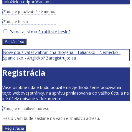
položiek a odporúčaniam.
Pamätaj si ma
Stratili ste heslo?
Prihlásiť sa
Nový používateľ Zahraničná drogéria - Taliansko - Nemecko -
Španielsko - Anglícko? Zaregistrujte sa
Registrácia
Vaše osobné údaje budú použité na zjednodušenie používania
tejto webovej stránky, na správu prihlasovania do vášho účtu a na
iné účely opísané v dokumente
pravidlá ochrany súkromia
.
Heslo vám bude zaslané na vašu e-mailovú adresu.
Registrácia