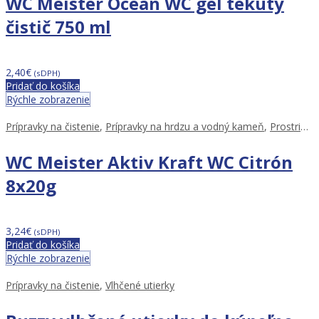
WC Meister Ocean WC gél tekutý
čistič 750 ml
2,40
€
(sDPH)
Pridať do košíka
Rýchle zobrazenie
Prípravky na čistenie
,
Prípravky na hrdzu a vodný kameň
,
Prostriedky na WC
WC Meister Aktiv Kraft WC Citrón
8x20g
3,24
€
(sDPH)
Pridať do košíka
Rýchle zobrazenie
Prípravky na čistenie
,
Vlhčené utierky