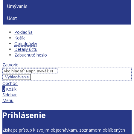
Umývanie
Účet
Pokladňa
Košík
Objednávky
Detaily účtu
Zabudnuté heslo
Zatvoriť
Vyhľadávanie
Obchod
0
Košík
Sidebar
Menu
Prihlásenie
Získajte prístup k svojim objednávkam, zoznamom obľúbených