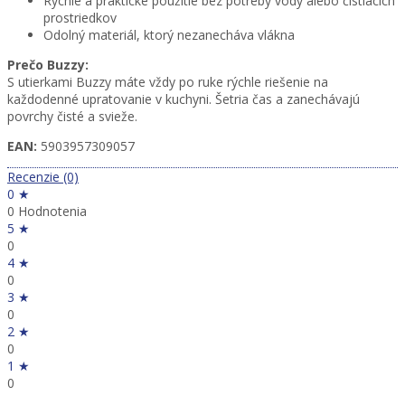
Rýchle a praktické použitie bez potreby vody alebo čistiacich
prostriedkov
Odolný materiál, ktorý nezanecháva vlákna
Prečo Buzzy:
S utierkami Buzzy máte vždy po ruke rýchle riešenie na
každodenné upratovanie v kuchyni. Šetria čas a zanechávajú
povrchy čisté a svieže.
EAN:
5903957309057
Recenzie (0)
0 ★
0 Hodnotenia
5 ★
0
4 ★
0
3 ★
0
2 ★
0
1 ★
0