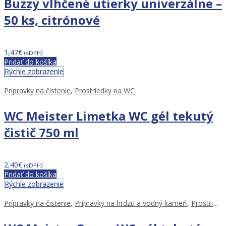
Buzzy vlhčené utierky univerzálne –
50 ks, citrónové
1,47
€
(sDPH)
Pridať do košíka
Rýchle zobrazenie
Prípravky na čistenie
,
Prostriedky na WC
WC Meister Limetka WC gél tekutý
čistič 750 ml
2,40
€
(sDPH)
Pridať do košíka
Rýchle zobrazenie
Prípravky na čistenie
,
Prípravky na hrdzu a vodný kameň
,
Prostriedky na WC