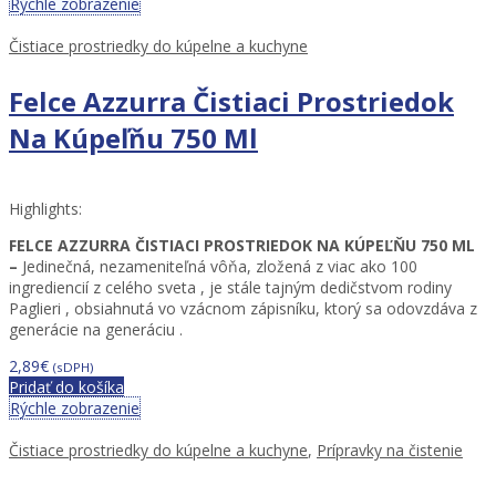
Rýchle zobrazenie
Čistiace prostriedky do kúpelne a kuchyne
Felce Azzurra Čistiaci Prostriedok
Na Kúpeľňu 750 Ml
Highlights:
FELCE AZZURRA ČISTIACI PROSTRIEDOK NA KÚPEĽŇU 750 ML
–
Jedinečná, nezameniteľná vôňa, zložená z viac ako 100
ingrediencií z celého sveta , je stále tajným dedičstvom rodiny
Paglieri , obsiahnutá vo vzácnom zápisníku, ktorý sa odovzdáva z
generácie na generáciu .
2,89
€
(sDPH)
Pridať do košíka
Rýchle zobrazenie
Čistiace prostriedky do kúpelne a kuchyne
,
Prípravky na čistenie