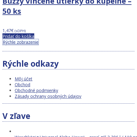
Buzzy vlhčené utierky do kúpeľne –
50 ks
1,47
€
(sDPH)
Pridať do košíka
Rýchle zobrazenie
Rýchle odkazy
Môj účet
Obchod
Obchodné podmienky
Zásady ochrany osobných údajov
V zľave