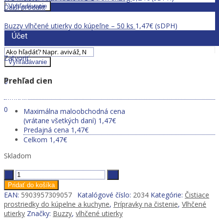
Ďalší produkt
Vyhľadávanie
Umývanie
Buzzy vlhčené utierky do kúpeľne – 50 ks
1,47
€
(sDPH)
Účet
1,47
€
(sDPH)
Zatvoriť
Vyhľadávanie
Prihlásiť sa
Dobrý deň,
Prehľad cien
0
0,00
€
Ponuka
0
Maximálna maloobchodná cena
0,00
€
(vrátane všetkých daní)
1,47
€
Predajná cena
1,47
€
Celkom
1,47
€
Skladom
Buzzy
vlhčené
Pridať do košíka
utierky
EAN:
5903957309057
Katalógové číslo:
2034
Kategórie:
Čistiace
do
prostriedky do kúpelne a kuchyne
,
Prípravky na čistenie
,
Vlhčené
kuchyne
utierky
Značky:
Buzzy
,
vlhčené utierky