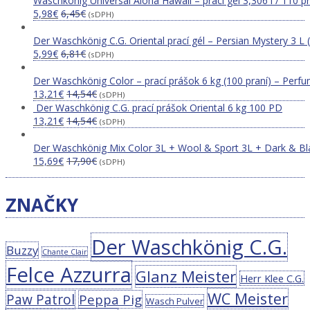
Waschkönig Universal Aloha Hawaii – prací gél 3,306 l / 110 p
5,98
€
6,45
€
(sDPH)
Der Waschkönig C.G. Oriental prací gél – Persian Mystery 3 L 
5,99
€
6,81
€
(sDPH)
Der Waschkönig Color – prací prášok 6 kg (100 praní) – Perfu
13,21
€
14,54
€
(sDPH)
Der Waschkönig C.G. prací prášok Oriental 6 kg 100 PD
13,21
€
14,54
€
(sDPH)
Der Waschkönig Mix Color 3L + Wool & Sport 3L + Dark & Bl
15,69
€
17,90
€
(sDPH)
ZNAČKY
Der Waschkönig C.G.
Buzzy
Chante Clair
Felce Azzurra
Glanz Meister
Herr Klee C.G.
WC Meister
Paw Patrol
Peppa Pig
Wasch Pulver