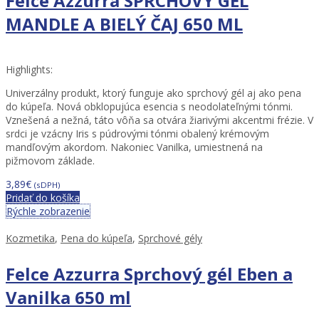
Felce Azzurra SPRCHOVÝ GÉL
MANDLE A BIELÝ ČAJ 650 ML
Highlights:
Univerzálny produkt, ktorý funguje ako sprchový gél aj ako pena
do kúpeľa. Nová obklopujúca esencia s neodolateľnými tónmi.
Vznešená a nežná, táto vôňa sa otvára žiarivými akcentmi frézie. V
srdci je vzácny Iris s púdrovými tónmi obalený krémovým
mandľovým akordom. Nakoniec Vanilka, umiestnená na
pižmovom základe.
3,89
€
(sDPH)
Pridať do košíka
Rýchle zobrazenie
Kozmetika
,
Pena do kúpeľa
,
Sprchové gély
Felce Azzurra Sprchový gél Eben a
Vanilka 650 ml