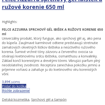
ružové korenie 650 ml
Highlights:
FELCE AZZURRA SPRCHOVÝ GÉL IBIŠEK A RUŽOV’E KORENIE 650
ml
Univerzálny produkt, ktorý funguje, ako sprchový gél aj, ako pena
do kúpeľa. Zaujímavé karmínové odtiene predstavujú stretnutie
zamatových okvetných lístkov ibišteka a neúctivého ružového
korenia. Šumivé vrchné tóny zázvoru a červeného ovocia sa
otvárajú kvetinovému srdcu ibišteka, osmanthusu a konvalinky.
Základ končí korenistými a drevitými tónmi. Vibrujúci parfum plný
neodolateľnej zvodnosti. Receptúra ​​zanecháva pokožku jemnú a
príjemne voňavú a zahaľuje ju do kvetinového víru korenistých
vôní.
3,89
€
(sDPH)
Pridať do košíka
Rýchle zobrazenie
Detská kozmetika
,
Sprchový gél a šampón