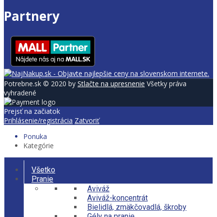
Partnery
Potrebne.sk © 2020 by
Stlačte na upresnenie
Všetky práva
vyhradené
Prejsť na začiatok
Prihlásenie/registrácia
Zatvoriť
Ponuka
Kategórie
Všetko
Pranie
Aviváž
Aviváž-koncentrát
Bielidlá, zmäkčovadlá, škroby
Gély na pranie