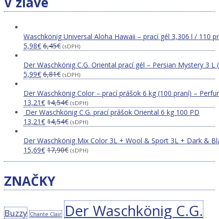
V zľave
Waschkönig Universal Aloha Hawaii – prací gél 3,306 l / 110 p
5,98
€
6,45
€
(sDPH)
Der Waschkönig C.G. Oriental prací gél – Persian Mystery 3 L 
5,99
€
6,81
€
(sDPH)
Der Waschkönig Color – prací prášok 6 kg (100 praní) – Perfu
13,21
€
14,54
€
(sDPH)
Der Waschkönig C.G. prací prášok Oriental 6 kg 100 PD
13,21
€
14,54
€
(sDPH)
Der Waschkönig Mix Color 3L + Wool & Sport 3L + Dark & Bl
15,69
€
17,90
€
(sDPH)
ZNAČKY
Der Waschkönig C.G.
Buzzy
Chante Clair