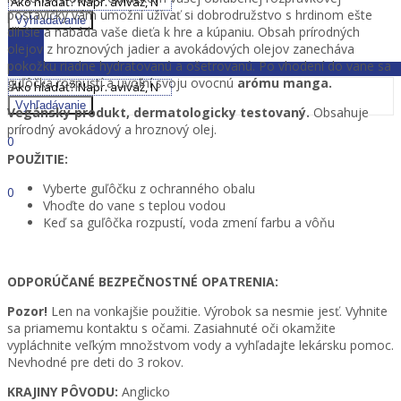
postavičky vám umožní užívať si dobrodružstvo s hrdinom ešte
Zavrieť MENU
Vyhľadávanie
dlhšie a nabáda vaše dieťa k hre a kúpaniu. Obsah prírodných
Zavrieť MENU
olejov z hroznových jadier a avokádových olejov zanecháva
pokožku riadne hydratovanú a ošetrovanú. Po vhodení do vane sa
guľôčka rozpustí a uvoľní svoju ovocnú
arómu manga.
Vyhľadávanie
Vegánsky produkt, dermatologicky testovaný.
Obsahuje
Prihlásiť sa
Dobrý deň,
prírodný avokádový a hroznový olej.
0
0,00
€
POUŽITIE:
Ponuka
Vyberte guľôčku z ochranného obalu
0
Vhoďte do vane s teplou vodou
0,00
€
Keď sa guľôčka rozpustí, voda zmení farbu a vôňu
ODPORÚČANÉ BEZPEČNOSTNÉ OPATRENIA:
Pozor!
Len na vonkajšie použitie. Výrobok sa nesmie jesť. Vyhnite
sa priamemu kontaktu s očami. Zasiahnuté oči okamžite
vypláchnite veľkým množstvom vody a vyhľadajte lekársku pomoc.
Nevhodné pre deti do 3 rokov.
KRAJINY PÔVODU:
Anglicko