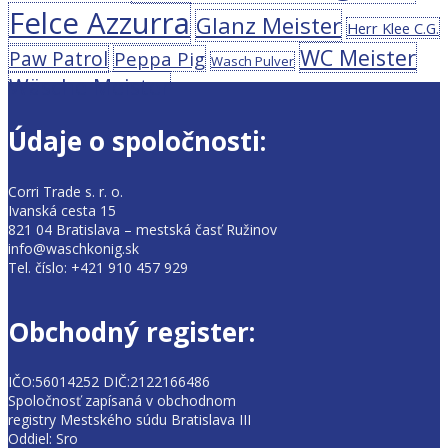
Felce Azzurra
Glanz Meister
Herr Klee C.G.
WC Meister
Paw Patrol
Peppa Pig
Wasch Pulver
Wäsche Meister
Údaje o spoločnosti:
Corri Trade s. r. o.
Ivanská cesta 15
821 04 Bratislava – mestská časť Ružinov
info@waschkonig.sk
Tel. číslo: +421 910 457 929
Obchodný register:
IČO:56014252 DIČ:2122166486
Spoločnosť zapísaná v obchodnom
registry Mestského súdu Bratislava III
Oddiel: Sro