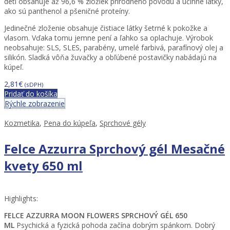
deti obsahuje až 96,6 % zložiek prírodného pôvodu a účinné látky,
ako sú panthenol a pšeničné proteíny.
Jedinečné zloženie obsahuje čistiace látky šetrné k pokožke a
vlasom. Vďaka tomu jemne pení a ľahko sa oplachuje. Výrobok
neobsahuje: SLS, SLES, parabény, umelé farbivá, parafínový olej a
silikón. Sladká vôňa žuvačky a obľúbené postavičky nabádajú na
kúpeľ.
2,81
€
(sDPH)
Pridať do košíka
Rýchle zobrazenie
Kozmetika
,
Pena do kúpeľa
,
Sprchové gély
Felce Azzurra Sprchový gél Mesačné
kvety 650 ml
Highlights:
FELCE AZZURRA MOON FLOWERS SPRCHOVÝ GÉL 650
ML
Psychická a fyzická pohoda začína dobrým spánkom. Dobrý