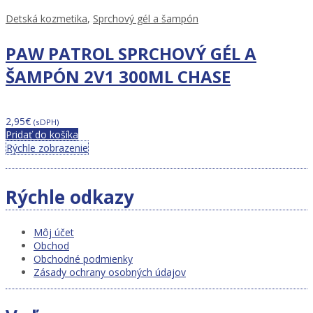
Detská kozmetika
,
Sprchový gél a šampón
PAW PATROL SPRCHOVÝ GÉL A
ŠAMPÓN 2V1 300ML CHASE
2,95
€
(sDPH)
Pridať do košíka
Rýchle zobrazenie
Rýchle odkazy
Môj účet
Obchod
Obchodné podmienky
Zásady ochrany osobných údajov