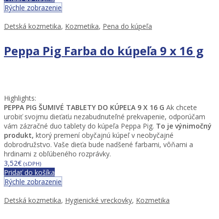
Rýchle zobrazenie
Detská kozmetika
,
Kozmetika
,
Pena do kúpeľa
Peppa Pig Farba do kúpeľa 9 x 16 g
Highlights:
PEPPA PIG ŠUMIVÉ TABLETY DO KÚPEĽA 9 X 16 G
Ak chcete
urobiť svojmu dieťaťu nezabudnuteľné prekvapenie, odporúčam
vám zázračné duo tablety do kúpeľa Peppa Pig.
To je výnimočný
produkt,
ktorý premení obyčajnú kúpeľ v neobyčajné
dobrodružstvo. Vaše dieťa bude nadšené farbami, vôňami a
hrdinami z obľúbeného rozprávky.
3,52
€
(sDPH)
Pridať do košíka
Rýchle zobrazenie
Detská kozmetika
,
Hygienické vreckovky
,
Kozmetika