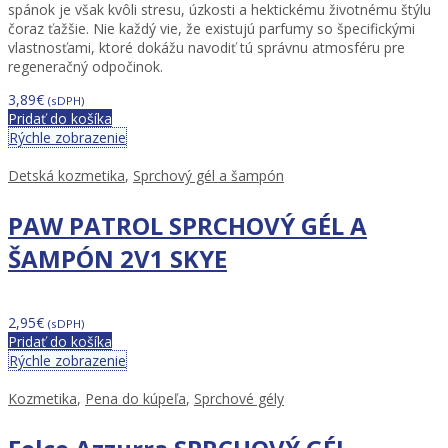
spánok je však kvôli stresu, úzkosti a hektickému životnému štýlu
čoraz ťažšie. Nie každý vie, že existujú parfumy so špecifickými
vlastnosťami, ktoré dokážu navodiť tú správnu atmosféru pre
regeneračný odpočinok.
3,89
€
(sDPH)
Pridať do košíka
Rýchle zobrazenie
Detská kozmetika
,
Sprchový gél a šampón
PAW PATROL SPRCHOVÝ GÉL A
ŠAMPÓN 2V1 SKYE
2,95
€
(sDPH)
Pridať do košíka
Rýchle zobrazenie
Kozmetika
,
Pena do kúpeľa
,
Sprchové gély