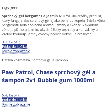
Highlights:
Sprchový gél bergamot a jazmín 650 ml
Univerzálny produkt,
ktorý funguje ako sprchový gél aj ako pena do kúpeľa. Svieža vôňa
bergamotu bola doplnená arómou ambry a škorice. Základom
vône je pižmo a jazmín, okvetné lístky orchidey a konvalinky a
všetko korunuje jemný ovocný nádych kokosu a broskyne.
3,89
€
(sDPH)
Pridať do košíka
Rýchle zobrazenie
Detská kozmetika
,
Sprchový gél a šampón
Paw Patrol, Chase sprchový gél a
šampón 2v1 Bubble gum 1000ml
6,45
€
(sDPH)
Pridať do košíka
Rýchle zobrazenie