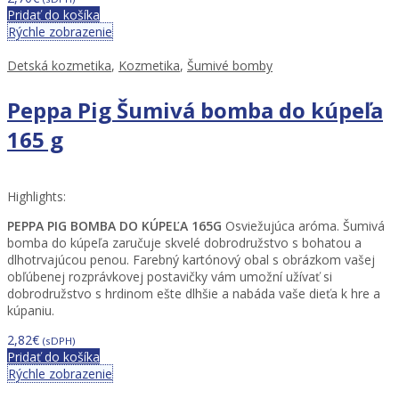
Pridať do košíka
Rýchle zobrazenie
Detská kozmetika
,
Kozmetika
,
Šumivé bomby
Peppa Pig Šumivá bomba do kúpeľa
165 g
Highlights:
PEPPA PIG BOMBA DO KÚPEĽA 165G
Osviežujúca aróma. Šumivá
bomba do kúpeľa zaručuje skvelé dobrodružstvo s bohatou a
dlhotrvajúcou penou. Farebný kartónový obal s obrázkom vašej
obľúbenej rozprávkovej postavičky vám umožní užívať si
dobrodružstvo s hrdinom ešte dlhšie a nabáda vaše dieťa k hre a
kúpaniu.
2,82
€
(sDPH)
Pridať do košíka
Rýchle zobrazenie