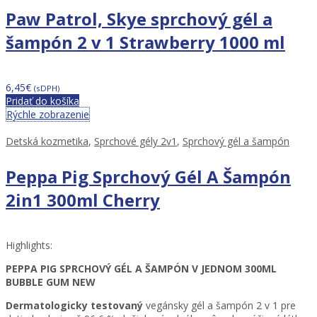
Paw Patrol, Skye sprchový gél a
šampón 2 v 1 Strawberry 1000 ml
6,45
€
(sDPH)
Pridať do košíka
Rýchle zobrazenie
Detská kozmetika
,
Sprchové gély 2v1
,
Sprchový gél a šampón
Peppa Pig Sprchový Gél A Šampón
2in1 300ml Cherry
Highlights:
PEPPA PIG SPRCHOVÝ GÉL A ŠAMPÓN V JEDNOM 300ML
BUBBLE GUM NEW
Dermatologicky testovaný
vegánsky gél a šampón 2 v 1 pre