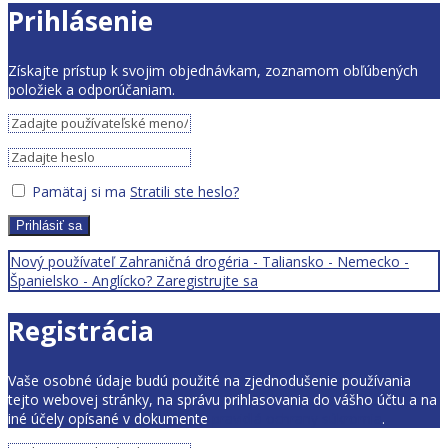
Prihlásenie
Získajte prístup k svojim objednávkam, zoznamom obľúbených
položiek a odporúčaniam.
Pamätaj si ma
Stratili ste heslo?
Prihlásiť sa
Nový používateľ Zahraničná drogéria - Taliansko - Nemecko -
Španielsko - Anglícko? Zaregistrujte sa
Registrácia
Vaše osobné údaje budú použité na zjednodušenie používania
tejto webovej stránky, na správu prihlasovania do vášho účtu a na
iné účely opísané v dokumente
pravidlá ochrany súkromia
.