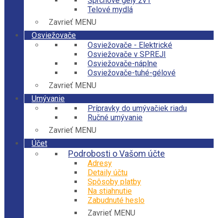
Sprchové gély 2v1
Telové mydlá
Zavrieť MENU
Osviežovače
Osviežovače - Elektrické
Osviežovače v SPREJI
Osviežovače-náplne
Osviežovače-tuhé-gélové
Zavrieť MENU
Umývanie
Prípravky do umývačiek riadu
Ručné umývanie
Zavrieť MENU
Účet
Podrobosti o Vašom účte
Adresy
Detaily účtu
Spôsoby platby
Na stiahnutie
Zabudnuté heslo
Zavrieť MENU