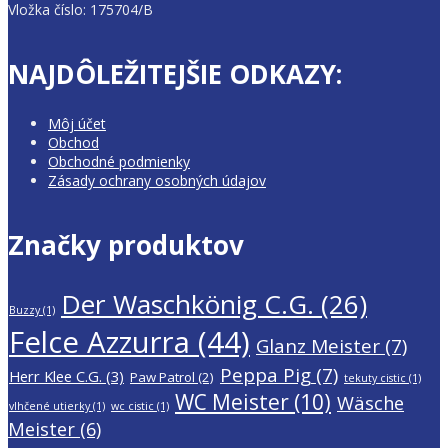
Vložka číslo: 175704/B
NAJDÔLEŽITEJŠIE ODKAZY:
Môj účet
Obchod
Obchodné podmienky
Zásady ochrany osobných údajov
Značky produktov
Der Waschkönig C.G.
(26)
Buzzy
(1)
Felce Azzurra
(44)
Glanz Meister
(7)
Peppa Pig
(7)
Herr Klee C.G.
(3)
Paw Patrol
(2)
tekuty cistic
(1)
WC Meister
(10)
Wäsche
vlhčené utierky
(1)
wc cistic
(1)
Meister
(6)