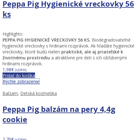
Peppa Pig Hygienické vreckovky 56
ks
Highlights:
PEPPA PIG HYGIENICKÉ VRECKOVKY 56 KS.
Biodegradovateľné
hygienické vreckovky s hrdinami rozprávok.
Ak hľadáte hygienické
vreckovky, ktoré budú nielen
praktické, ale aj priateľské k
životnému prostrediu
a atraktívne pre deti s ich obľúbenými
hrdinami rozprávok.
1,98
€
(sDPH)
Pridať do košíka
Rýchle zobrazenie
Balzam
,
Detská kozmetika
Peppa Pig balzám na pery 4,4g
cookie
2,70
€
(sDPH)