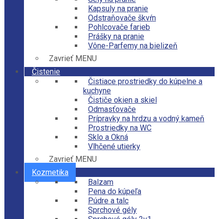
Kapsuly na pranie
Odstraňovače škvŕn
Pohlcovače farieb
Prášky na pranie
Vône-Parfemy na bielizeň
Zavrieť MENU
Čistenie
Čistiace prostriedky do kúpelne a
kuchyne
Čističe okien a skiel
Odmasťovače
Prípravky na hrdzu a vodný kameň
Prostriedky na WC
Sklo a Okná
Vlhčené utierky
Zavrieť MENU
Kozmetika
Balzam
Pena do kúpeľa
Púdre a talc
Sprchové gély