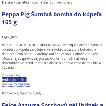
Detská kozmetika
,
Kozmetika
,
Šumivé bomby
Peppa Pig Šumivá bomba do kúpeľa
165 g
Highlights:
PEPPA PIG BOMBA DO KÚPEĽA 165G
Osviežujúca aróma. Šumivá
bomba do kúpeľa zaručuje skvelé dobrodružstvo s bohatou a
dlhotrvajúcou penou. Farebný kartónový obal s obrázkom vašej
obľúbenej rozprávkovej postavičky vám umožní užívať si
dobrodružstvo s hrdinom ešte dlhšie a nabáda vaše dieťa k hre a
kúpaniu.
2,82
€
(sDPH)
Pridať do košíka
Rýchle zobrazenie
Kozmetika
,
Sprchové gély
Felce Azzurra Sprchový gél Ibištek a