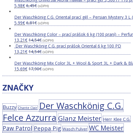
5,98
€
6,45
€
(sDPH)
Der Waschkönig C.G. Oriental prací gél – Persian Mystery 3 L 
5,99
€
6,81
€
(sDPH)
Der Waschkönig Color – prací prášok 6 kg (100 praní) – Perfu
13,21
€
14,54
€
(sDPH)
Der Waschkönig C.G. prací prášok Oriental 6 kg 100 PD
13,21
€
14,54
€
(sDPH)
Der Waschkönig Mix Color 3L + Wool & Sport 3L + Dark & Bl
15,69
€
17,90
€
(sDPH)
ZNAČKY
Der Waschkönig C.G.
Buzzy
Chante Clair
Felce Azzurra
Glanz Meister
Herr Klee C.G.
WC Meister
Paw Patrol
Peppa Pig
Wasch Pulver