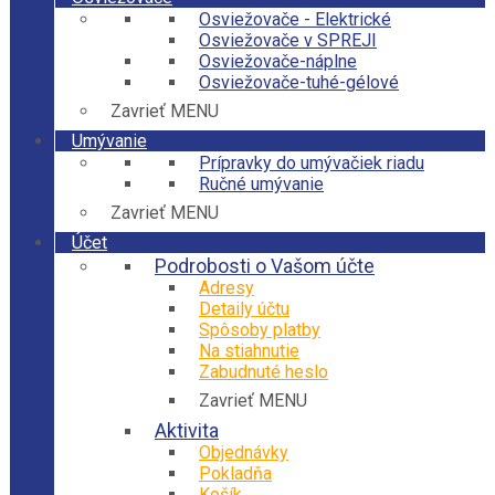
Osviežovače - Elektrické
Osviežovače v SPREJI
Osviežovače-náplne
Osviežovače-tuhé-gélové
Zavrieť MENU
Umývanie
Prípravky do umývačiek riadu
Ručné umývanie
Zavrieť MENU
Účet
Podrobosti o Vašom účte
Adresy
Detaily účtu
Spôsoby platby
Na stiahnutie
Zabudnuté heslo
Zavrieť MENU
Aktivita
Objednávky
Pokladňa
Košík