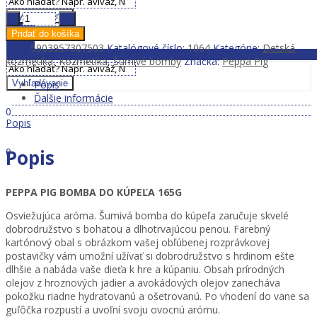
Zavrieť MENU
Peppa
Vyhľadávanie
Pig
Pridať do košíka
Zavrieť MENU
Šumivá
EAN:
5903957307503
Katalógové číslo:
1064
Kategórie:
Detská
bomba
kozmetika
,
Kozmetika
,
Šumivé bomby
Značka:
Peppa Pig
do
kúpeľa
Popis
Vyhľadávanie
165
Ďalšie informácie
Prihlásiť sa
Dobrý deň,
g
0
Popis
množstvo
0,00
€
Ponuka
Popis
0
0,00
€
PEPPA PIG BOMBA DO KÚPEĽA 165G
Osviežujúca aróma. Šumivá bomba do kúpeľa zaručuje skvelé
dobrodružstvo s bohatou a dlhotrvajúcou penou. Farebný
kartónový obal s obrázkom vašej obľúbenej rozprávkovej
postavičky vám umožní užívať si dobrodružstvo s hrdinom ešte
dlhšie a nabáda vaše dieťa k hre a kúpaniu. Obsah prírodných
olejov z hroznových jadier a avokádových olejov zanecháva
pokožku riadne hydratovanú a ošetrovanú. Po vhodení do vane sa
guľôčka rozpustí a uvoľní svoju ovocnú arómu.