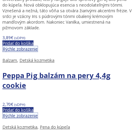
do kúpeľa. Nová obklopujúca esencia s neodolateľnými tónmi.
Vznešená a nežná, táto vôňa sa otvára žiarivými akcentmi frézie. V
srdci je vzácny Iris s púdrovými tónmi obalený krémovým
mandľovým akordom. Nakoniec Vanilka, umiestnená na
pižmovom základe.
3,89
€
(sDPH)
Pridať do košíka
Rýchle zobrazenie
Balzam
,
Detská kozmetika
Peppa Pig balzám na pery 4,4g
cookie
2,70
€
(sDPH)
Pridať do košíka
Rýchle zobrazenie
Detská kozmetika
,
Pena do kúpeľa