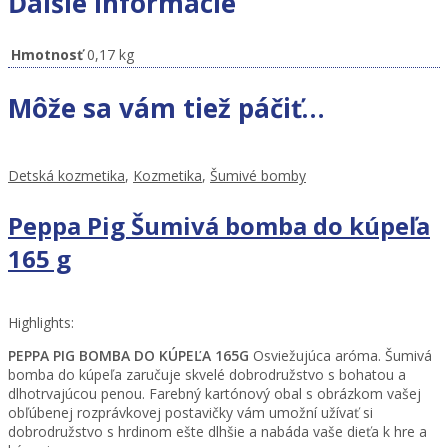
Ďalšie informácie
Hmotnosť
0,17 kg
Môže sa vám tiež páčiť…
Detská kozmetika
,
Kozmetika
,
Šumivé bomby
Peppa Pig Šumivá bomba do kúpeľa
165 g
Highlights:
PEPPA PIG BOMBA DO KÚPEĽA 165G
Osviežujúca aróma. Šumivá
bomba do kúpeľa zaručuje skvelé dobrodružstvo s bohatou a
dlhotrvajúcou penou. Farebný kartónový obal s obrázkom vašej
obľúbenej rozprávkovej postavičky vám umožní užívať si
dobrodružstvo s hrdinom ešte dlhšie a nabáda vaše dieťa k hre a