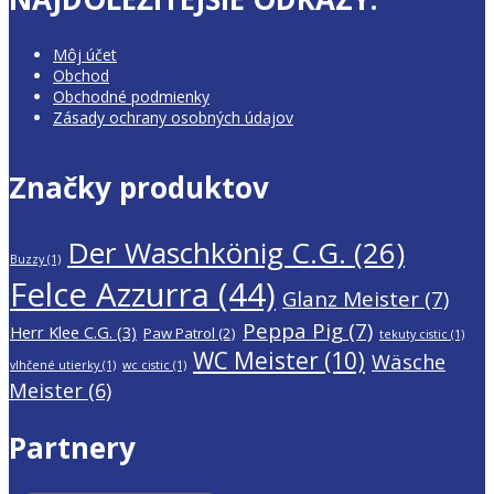
Môj účet
Obchod
Obchodné podmienky
Zásady ochrany osobných údajov
Značky produktov
Der Waschkönig C.G.
(26)
Buzzy
(1)
Felce Azzurra
(44)
Glanz Meister
(7)
Peppa Pig
(7)
Herr Klee C.G.
(3)
Paw Patrol
(2)
tekuty cistic
(1)
WC Meister
(10)
Wäsche
vlhčené utierky
(1)
wc cistic
(1)
Meister
(6)
Partnery