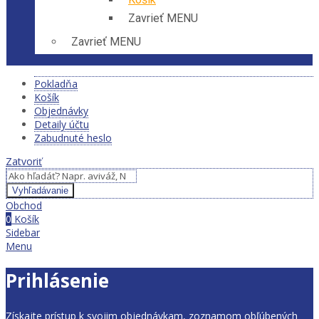
Zavrieť MENU
Zavrieť MENU
Pokladňa
Košík
Objednávky
Detaily účtu
Zabudnuté heslo
Zatvoriť
Vyhľadávanie
Obchod
0
Košík
Sidebar
Menu
Prihlásenie
Získajte prístup k svojim objednávkam, zoznamom obľúbených