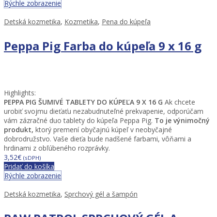
Rýchle zobrazenie
Detská kozmetika
,
Kozmetika
,
Pena do kúpeľa
Peppa Pig Farba do kúpeľa 9 x 16 g
Highlights:
PEPPA PIG ŠUMIVÉ TABLETY DO KÚPEĽA 9 X 16 G
Ak chcete
urobiť svojmu dieťaťu nezabudnuteľné prekvapenie, odporúčam
vám zázračné duo tablety do kúpeľa Peppa Pig.
To je výnimočný
produkt,
ktorý premení obyčajnú kúpeľ v neobyčajné
dobrodružstvo. Vaše dieťa bude nadšené farbami, vôňami a
hrdinami z obľúbeného rozprávky.
3,52
€
(sDPH)
Pridať do košíka
Rýchle zobrazenie
Detská kozmetika
,
Sprchový gél a šampón