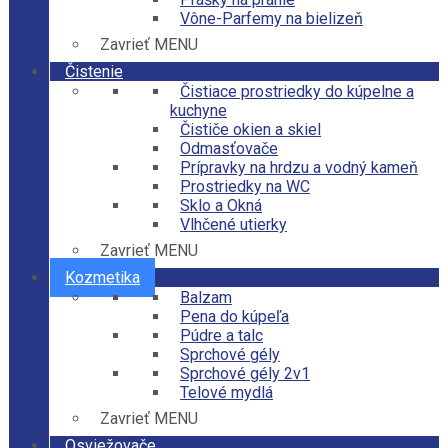
Vône-Parfemy na bielizeň
Zavrieť MENU
Čistenie
Čistiace prostriedky do kúpelne a
kuchyne
Čističe okien a skiel
Odmasťovače
Prípravky na hrdzu a vodný kameň
Prostriedky na WC
Sklo a Okná
Vlhčené utierky
Zavrieť MENU
Kozmetika
Balzam
Pena do kúpeľa
Púdre a talc
Sprchové gély
Sprchové gély 2v1
Telové mydlá
Zavrieť MENU
Osviežovače