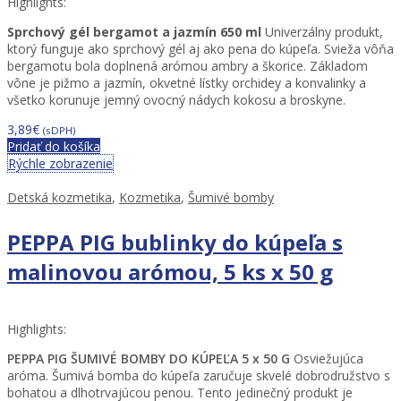
Highlights:
Sprchový gél bergamot a jazmín 650 ml
Univerzálny produkt,
ktorý funguje ako sprchový gél aj ako pena do kúpeľa. Svieža vôňa
bergamotu bola doplnená arómou ambry a škorice. Základom
vône je pižmo a jazmín, okvetné lístky orchidey a konvalinky a
všetko korunuje jemný ovocný nádych kokosu a broskyne.
3,89
€
(sDPH)
Pridať do košíka
Rýchle zobrazenie
Detská kozmetika
,
Kozmetika
,
Šumivé bomby
PEPPA PIG bublinky do kúpeľa s
malinovou arómou, 5 ks x 50 g
Highlights:
PEPPA PIG ŠUMIVÉ BOMBY DO KÚPEĽA 5 x 50 G
Osviežujúca
aróma. Šumivá bomba do kúpeľa zaručuje skvelé dobrodružstvo s
bohatou a dlhotrvajúcou penou. Tento jedinečný produkt je