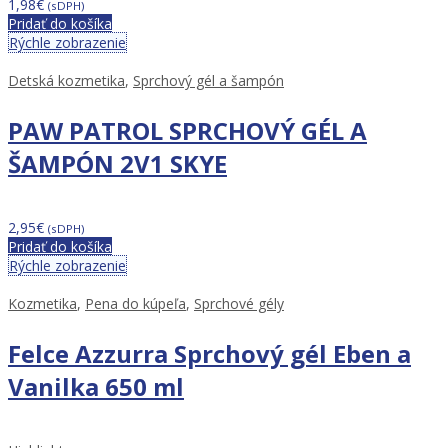
1,98
€
(sDPH)
Pridať do košíka
Rýchle zobrazenie
Detská kozmetika
,
Sprchový gél a šampón
PAW PATROL SPRCHOVÝ GÉL A
ŠAMPÓN 2V1 SKYE
2,95
€
(sDPH)
Pridať do košíka
Rýchle zobrazenie
Kozmetika
,
Pena do kúpeľa
,
Sprchové gély
Felce Azzurra Sprchový gél Eben a
Vanilka 650 ml