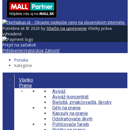
Potrebne.sk © 2020 by
Stlačte na upresnenie
Všetky práva
vyhradené
Prejsť na začiatok
Prihlásenie/registrácia
Zatvoriť
Ponuka
Kategórie
Všetko
Pranie
Aviváž
Aviváž-koncentrát
Bielidlá, zmäkčovadlá, škroby
Gély na pranie
Kapsuly na pranie
Odstraňovače škvŕn
Pohlcovače farieb
Prášky na pranie