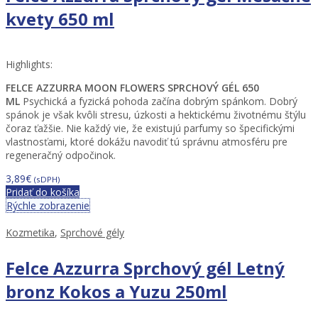
kvety 650 ml
Highlights:
FELCE AZZURRA MOON FLOWERS SPRCHOVÝ GÉL 650
ML
Psychická a fyzická pohoda začína dobrým spánkom. Dobrý
spánok je však kvôli stresu, úzkosti a hektickému životnému štýlu
čoraz ťažšie. Nie každý vie, že existujú parfumy so špecifickými
vlastnosťami, ktoré dokážu navodiť tú správnu atmosféru pre
regeneračný odpočinok.
3,89
€
(sDPH)
Pridať do košíka
Rýchle zobrazenie
Kozmetika
,
Sprchové gély
Felce Azzurra Sprchový gél Letný
bronz Kokos a Yuzu 250ml