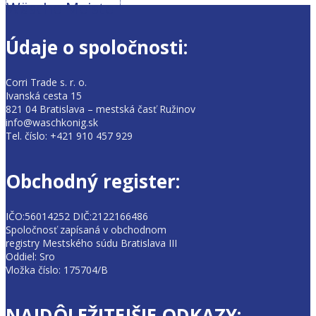
Wäsche Meister
Údaje o spoločnosti:
Corri Trade s. r. o.
Ivanská cesta 15
821 04 Bratislava – mestská časť Ružinov
info@waschkonig.sk
Tel. číslo: +421 910 457 929
Obchodný register:
IČO:56014252 DIČ:2122166486
Spoločnosť zapísaná v obchodnom
registry Mestského súdu Bratislava III
Oddiel: Sro
Vložka číslo: 175704/B
NAJDÔLEŽITEJŠIE ODKAZY: