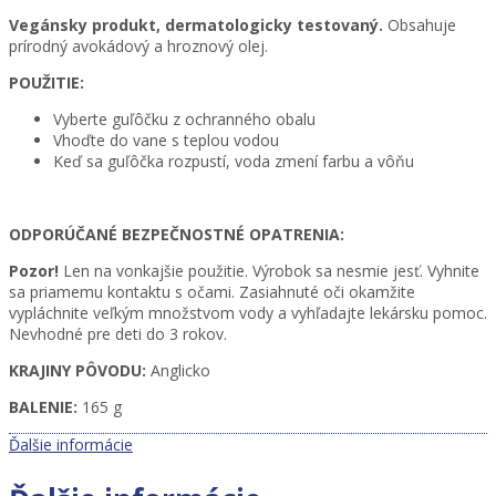
Vegánsky produkt, dermatologicky testovaný.
Obsahuje
prírodný avokádový a hroznový olej.
POUŽITIE:
Vyberte guľôčku z ochranného obalu
Vhoďte do vane s teplou vodou
Keď sa guľôčka rozpustí, voda zmení farbu a vôňu
ODPORÚČANÉ BEZPEČNOSTNÉ OPATRENIA:
Pozor!
Len na vonkajšie použitie. Výrobok sa nesmie jesť. Vyhnite
sa priamemu kontaktu s očami. Zasiahnuté oči okamžite
vypláchnite veľkým množstvom vody a vyhľadajte lekársku pomoc.
Nevhodné pre deti do 3 rokov.
KRAJINY PÔVODU:
Anglicko
BALENIE:
165 g
Ďalšie informácie