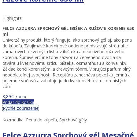
Highlights:
FELCE AZZURRA SPRCHOVÝ GÉL IBIŠEK A RUŽOV’E KORENIE 650
ml
Univerzálny produkt, ktorý funguje, ako sprchový gél aj, ako pena
do kúpeľa. Zaujímavé karmínové odtiene predstavujú stretnutie
zamatových okvetných lístkov ibišteka a neúctivého ružového
korenia. Šumivé vrchné tóny zázvoru a červeného ovocia sa
otvárajú kvetinovému srdcu ibišteka, osmanthusu a konvalinky.
Základ končí korenistými a drevitými tónmi. Vibrujúci parfum plný
neodolateľnej zvodnosti. Receptúra ​​zanecháva pokožku jemnú a
príjemne voňavú a zahaľuje ju do kvetinového víru korenistých
vôní.
3,89
€
(sDPH)
Pridať do košíka
Rýchle zobrazenie
Kozmetika
,
Pena do kúpeľa
,
Sprchové gély
Felce Azzurra Sprchový gél Mesačné