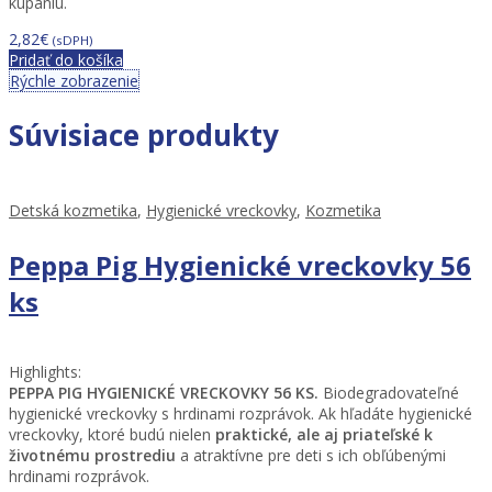
kúpaniu.
2,82
€
(sDPH)
Pridať do košíka
Rýchle zobrazenie
Súvisiace produkty
Detská kozmetika
,
Hygienické vreckovky
,
Kozmetika
Peppa Pig Hygienické vreckovky 56
ks
Highlights:
PEPPA PIG HYGIENICKÉ VRECKOVKY 56 KS.
Biodegradovateľné
hygienické vreckovky s hrdinami rozprávok.
Ak hľadáte hygienické
vreckovky, ktoré budú nielen
praktické, ale aj priateľské k
životnému prostrediu
a atraktívne pre deti s ich obľúbenými
hrdinami rozprávok.