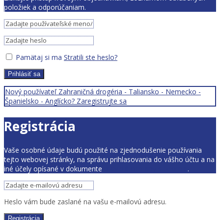
položiek a odporúčaniam.
Pamätaj si ma
Stratili ste heslo?
Prihlásiť sa
Nový používateľ Zahraničná drogéria - Taliansko - Nemecko -
Španielsko - Anglícko? Zaregistrujte sa
Registrácia
Vaše osobné údaje budú použité na zjednodušenie používania
tejto webovej stránky, na správu prihlasovania do vášho účtu a na
iné účely opísané v dokumente
pravidlá ochrany súkromia
.
Heslo vám bude zaslané na vašu e-mailovú adresu.
Registrácia