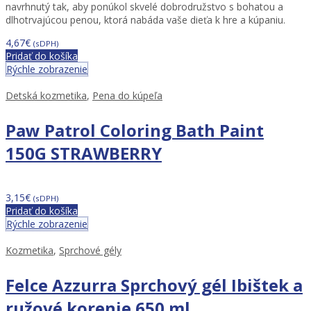
navrhnutý tak, aby ponúkol skvelé dobrodružstvo s bohatou a
dlhotrvajúcou penou, ktorá nabáda vaše dieťa k hre a kúpaniu.
4,67
€
(sDPH)
Pridať do košíka
Rýchle zobrazenie
Detská kozmetika
,
Pena do kúpeľa
Paw Patrol Coloring Bath Paint
150G STRAWBERRY
3,15
€
(sDPH)
Pridať do košíka
Rýchle zobrazenie
Kozmetika
,
Sprchové gély
Felce Azzurra Sprchový gél Ibištek a
ružové korenie 650 ml