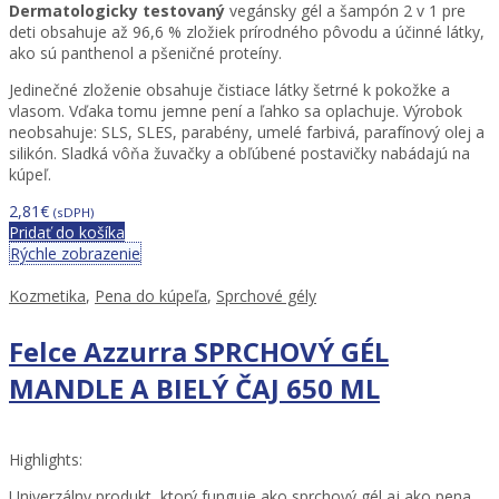
Dermatologicky testovaný
vegánsky gél a šampón 2 v 1 pre
deti obsahuje až 96,6 % zložiek prírodného pôvodu a účinné látky,
ako sú panthenol a pšeničné proteíny.
Jedinečné zloženie obsahuje čistiace látky šetrné k pokožke a
vlasom. Vďaka tomu jemne pení a ľahko sa oplachuje. Výrobok
neobsahuje: SLS, SLES, parabény, umelé farbivá, parafínový olej a
silikón. Sladká vôňa žuvačky a obľúbené postavičky nabádajú na
kúpeľ.
2,81
€
(sDPH)
Pridať do košíka
Rýchle zobrazenie
Kozmetika
,
Pena do kúpeľa
,
Sprchové gély
Felce Azzurra SPRCHOVÝ GÉL
MANDLE A BIELÝ ČAJ 650 ML
Highlights:
Univerzálny produkt, ktorý funguje ako sprchový gél aj ako pena