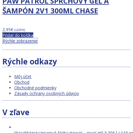
PAW PATROL SPRCHOVÝ GÉL A
ŠAMPÓN 2V1 300ML CHASE
2,95
€
(sDPH)
Pridať do košíka
Rýchle zobrazenie
Rýchle odkazy
Môj účet
Obchod
Obchodné podmienky
Zásady ochrany osobných údajov
V zľave
Waschkönig Universal Aloha Hawaii – prací gél 3,306 l / 110 p