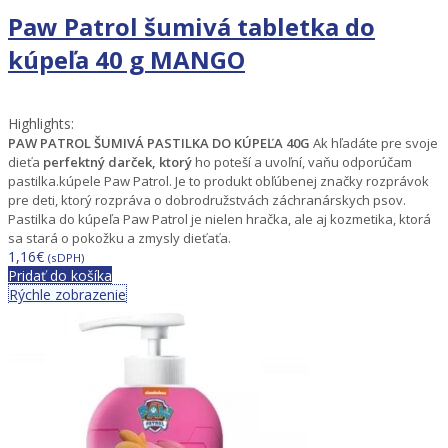
Paw Patrol šumivá tabletka do
kúpeľa 40 g MANGO
Highlights:
PAW PATROL ŠUMIVÁ PASTILKA DO KÚPEĽA 40G
Ak hľadáte pre svoje
dieťa
perfektný darček, ktorý
ho poteší a uvoľní, vaňu odporúčam
pastilka.kúpele Paw Patrol.
Je to produkt obľúbenej značky rozprávok
pre deti, ktorý rozpráva o dobrodružstvách záchranárskych psov.
Pastilka do kúpeľa Paw Patrol je nielen hračka, ale aj kozmetika, ktorá
sa stará o pokožku a zmysly dieťaťa.
1,16
€
(sDPH)
Pridať do košíka
Rýchle zobrazenie