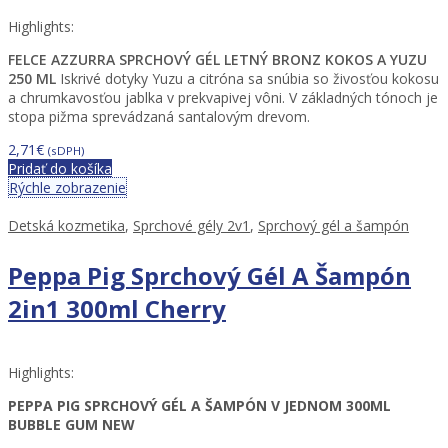
Highlights:
FELCE AZZURRA SPRCHOVÝ GÉL LETNÝ BRONZ KOKOS A YUZU
250 ML
Iskrivé dotyky Yuzu a citróna sa snúbia so živosťou kokosu
a chrumkavosťou jablka v prekvapivej vôni. V základných tónoch je
stopa pižma sprevádzaná santalovým drevom.
2,71
€
(sDPH)
Pridať do košíka
Rýchle zobrazenie
Detská kozmetika
,
Sprchové gély 2v1
,
Sprchový gél a šampón
Peppa Pig Sprchový Gél A Šampón
2in1 300ml Cherry
Highlights:
PEPPA PIG SPRCHOVÝ GÉL A ŠAMPÓN V JEDNOM 300ML
BUBBLE GUM NEW