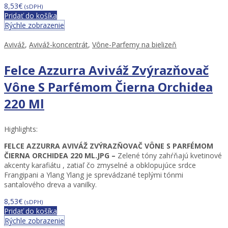
8,53
€
(sDPH)
Pridať do košíka
Rýchle zobrazenie
Aviváž
,
Aviváž-koncentrát
,
Vône-Parfemy na bielizeň
Felce Azzurra Aviváž Zvýrazňovač
Vône S Parfémom Čierna Orchidea
220 Ml
Highlights:
FELCE AZZURRA AVIVÁŽ ZVÝRAZŇOVAČ VÔNE S PARFÉMOM
ČIERNA ORCHIDEA 220 ML.JPG –
Zelené tóny zahŕňajú kvetinové
akcenty karafiátu , zatiaľ čo zmyselné a obklopujúce srdce
Frangipani a Ylang Ylang je sprevádzané teplými tónmi
santalového dreva a vanilky.
8,53
€
(sDPH)
Pridať do košíka
Rýchle zobrazenie