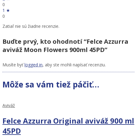
0
1 ★
0
Zatiaľ nie sú žiadne recenzie.
Buďte prvý, kto ohodnotí “Felce Azzurra
aviváž Moon Flowers 900ml 45PD”
Musíte byť
logged in
, aby ste mohli napísať recenziu.
Môže sa vám tiež páčiť…
Aviváž
Felce Azzurra Original aviváž 900 ml
45PD