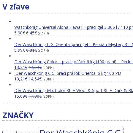
V zľave
Waschkönig Universal Aloha Hawaii – prací gél 3,306 l / 110 p
5,98
€
6,45
€
(sDPH)
Der Waschkönig C.G. Oriental prací gél – Persian Mystery 3 L 
5,99
€
6,81
€
(sDPH)
Der Waschkönig Color – prací prášok 6 kg (100 praní) – Perfu
13,21
€
14,54
€
(sDPH)
Der Waschkönig C.G. prací prášok Oriental 6 kg 100 PD
13,21
€
14,54
€
(sDPH)
Der Waschkönig Mix Color 3L + Wool & Sport 3L + Dark & Bl
15,69
€
17,90
€
(sDPH)
ZNAČKY