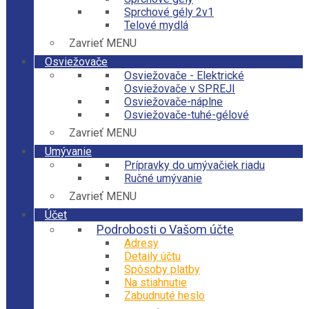
Sprchové gély 2v1
Telové mydlá
Zavrieť MENU
Osviežovače
Osviežovače - Elektrické
Osviežovače v SPREJI
Osviežovače-náplne
Osviežovače-tuhé-gélové
Zavrieť MENU
Umývanie
Prípravky do umývačiek riadu
Ručné umývanie
Zavrieť MENU
Účet
Podrobosti o Vašom účte
Adresy
Detaily účtu
Spôsoby platby
Na stiahnutie
Zabudnuté heslo