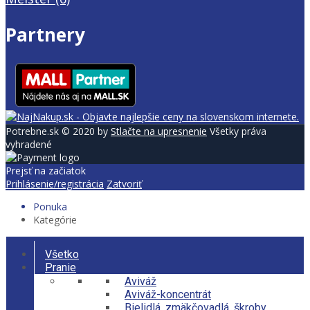
Partnery
Potrebne.sk © 2020 by
Stlačte na upresnenie
Všetky práva
vyhradené
Prejsť na začiatok
Prihlásenie/registrácia
Zatvoriť
Ponuka
Kategórie
Všetko
Pranie
Aviváž
Aviváž-koncentrát
Bielidlá, zmäkčovadlá, škroby