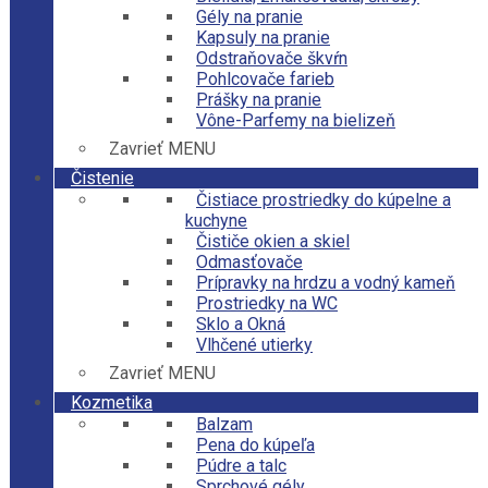
Gély na pranie
Kapsuly na pranie
Odstraňovače škvŕn
Pohlcovače farieb
Prášky na pranie
Vône-Parfemy na bielizeň
Zavrieť MENU
Čistenie
Čistiace prostriedky do kúpelne a
kuchyne
Čističe okien a skiel
Odmasťovače
Prípravky na hrdzu a vodný kameň
Prostriedky na WC
Sklo a Okná
Vlhčené utierky
Zavrieť MENU
Kozmetika
Balzam
Pena do kúpeľa
Púdre a talc
Sprchové gély