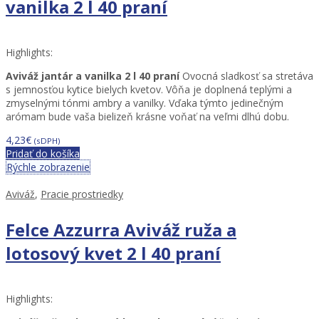
vanilka 2 l 40 praní
Highlights:
Aviváž jantár a vanilka 2 l 40 praní
Ovocná sladkosť sa stretáva
s jemnosťou kytice bielych kvetov. Vôňa je doplnená teplými a
zmyselnými tónmi ambry a vanilky. Vďaka týmto jedinečným
arómam bude vaša bielizeň krásne voňať na veľmi dlhú dobu.
4,23
€
(sDPH)
Pridať do košíka
Rýchle zobrazenie
Aviváž
,
Pracie prostriedky
Felce Azzurra Aviváž ruža a
lotosový kvet 2 l 40 praní
Highlights: