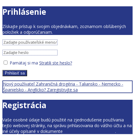
Prihlásenie
Získajte prístup k svojim objednávkam, zoznamom obľúbených
položiek a odporúčaniam.
Pamätaj si ma
Stratili ste heslo?
Prihlásiť sa
Nový používateľ Zahraničná drogéria - Taliansko - Nemecko -
Španielsko - Anglícko? Zaregistrujte sa
Registrácia
Vaše osobné údaje budú použité na zjednodušenie používania
tejto webovej stránky, na správu prihlasovania do vášho účtu a na
iné účely opísané v dokumente
pravidlá ochrany súkromia
.