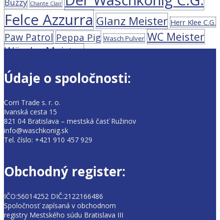
Der Waschkönig C.G.
Buzzy
Chante Clair
Felce Azzurra
Glanz Meister
Herr Klee C.G.
WC Meister
Paw Patrol
Peppa Pig
Wasch Pulver
Wäsche Meister
Údaje o spoločnosti:
Corri Trade s. r. o.
Ivanská cesta 15
821 04 Bratislava – mestská časť Ružinov
info@waschkonig.sk
Tel. číslo: +421 910 457 929
Obchodný register:
IČO:56014252 DIČ:2122166486
Spoločnosť zapísaná v obchodnom
registry Mestského súdu Bratislava III