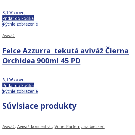
3,10
€
(sDPH)
Pridať do košíka
Rýchle zobrazenie
Aviváž
Felce Azzurra tekutá aviváž Čierna
Orchidea 900ml 45 PD
3,10
€
(sDPH)
Pridať do košíka
Rýchle zobrazenie
Súvisiace produkty
Aviváž
,
Aviváž-koncentrát
,
Vône-Parfemy na bielizeň