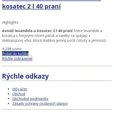
kosatec 2 l 40 praní
Highlights:
Aviváž levanduľa a kosatec 2 l 40 praní
Srdce levandule a
kosatca s hrejivými tónmi pačuli a vanilky sa spájajú v
obklopujúcej vôni, ktorá dodáva jemný pocit čistoty a jemnosti.
4,23
€
(sDPH)
Pridať do košíka
Rýchle zobrazenie
Rýchle odkazy
Môj účet
Obchod
Obchodné podmienky
Zásady ochrany osobných údajov