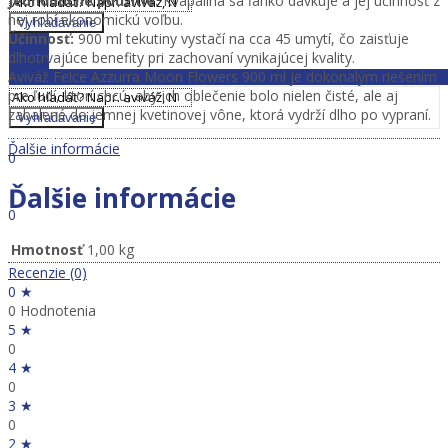
Jednoduché použitie:
Kvapalina sa ľahko dávkuje a jej účinnosť z
Zavrieť MENU
nej robí ekonomickú voľbu.
Vyhľadávanie
Účinnosť:
900 ml tekutiny vystačí na cca 45 umytí, čo zaisťuje
Zavrieť MENU
dlhotrvajúce benefity pri zachovaní vynikajúcej kvality.
Aviváž Felce Azzurra Moon Flowers 900 ml je dokonalým riešením
pre ľudí, ktorí chcú, aby ich oblečenie bolo nielen čisté, ale aj
zabalené do jemnej kvetinovej vône, ktorá vydrží dlho po vypraní.
Vyhľadávanie
Prihlásiť sa
Dobrý deň,
Ďalšie informácie
0
0,00
€
Ďalšie informácie
Ponuka
0
0,00
€
Hmotnosť
1,00 kg
Recenzie (0)
0 ★
0 Hodnotenia
5 ★
0
4 ★
0
3 ★
0
2 ★