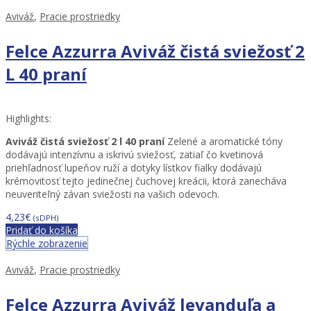
Aviváž
,
Pracie prostriedky
Felce Azzurra Aviváž čistá sviežosť 2
L 40 praní
Highlights:
Aviváž čistá sviežosť 2 l 40 praní
Zelené a aromatické tóny
dodávajú intenzívnu a iskrivú sviežosť, zatiaľ čo kvetinová
priehľadnosť lupeňov ruží a dotyky lístkov fialky dodávajú
krémovitosť tejto jedinečnej čuchovej kreácii, ktorá zanecháva
neuveriteľný závan sviežosti na vašich odevoch.
4,23
€
(sDPH)
Pridať do košíka
Rýchle zobrazenie
Aviváž
,
Pracie prostriedky
Felce Azzurra Aviváž levanduľa a