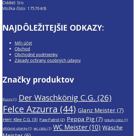
Oddiel: Sro
Vložka číslo: 175704/B
NAJDÔLEŽITEJŠIE ODKAZY:
Môj účet
Obchod
Obchodné podmienky
Zásady ochrany osobných údajov
Značky produktov
Der Waschkönig C.G.
(26)
Buzzy
(1)
Felce Azzurra
(44)
Glanz Meister
(7)
Peppa Pig
(7)
Herr Klee C.G.
(3)
Paw Patrol
(2)
tekuty cistic
(1)
WC Meister
(10)
Wäsche
vlhčené utierky
(1)
wc cistic
(1)
Meister
(6)