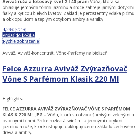
Aviváž ruža a lotosový kvet 2 l 40 praní
Vôňa, ktorá sa
ohlasuje jemnými tónmi jazmínu a srdce zahreje jarnými dotykmi
fialky a kyticou bielych kvetov. Základ je perzistentný vďaka pižmu
a obklopujúcim a teplým dotykom ambry a vanilky .
4,23
€
(sDPH)
Pridať do košíka
Rýchle zobrazenie
Aviváž
,
Aviváž-koncentrát
,
Vône-Parfemy na bielizeň
Felce Azzurra Aviváž Zvýrazňovač
Vône S Parfémom Klasik 220 Ml
Highlights:
FELCE AZZURRA AVIVÁŽ ZVÝRAZŇOVAČ VÔNE S PARFÉMOM
KLASIK 220 ML.JPG –
Vôňa, ktorá sa otvára šumivými zelenými a
ovocnými tónmi. Srdce rozkvitá sviežimi a jemnými dotykmi
jazmínu a ruže, ktoré ustupujú obklopujúcemu základu cédrového
dreva a ambry.