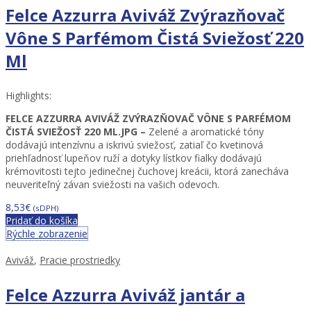
Felce Azzurra Aviváž Zvýrazňovač
Vône S Parfémom Čistá Sviežosť 220
Ml
Highlights:
FELCE AZZURRA AVIVÁŽ ZVÝRAZŇOVAČ VÔNE S PARFÉMOM
ČISTÁ SVIEŽOSŤ 220 ML.JPG –
Zelené a aromatické tóny
dodávajú intenzívnu a iskrivú sviežosť, zatiaľ čo kvetinová
priehľadnosť lupeňov ruží a dotyky lístkov fialky dodávajú
krémovitosti tejto jedinečnej čuchovej kreácii, ktorá zanecháva
neuveriteľný závan sviežosti na vašich odevoch.
8,53
€
(sDPH)
Pridať do košíka
Rýchle zobrazenie
Aviváž
,
Pracie prostriedky
Felce Azzurra Aviváž jantár a