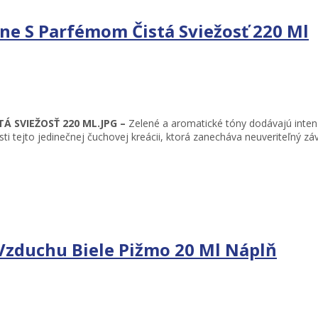
ne S Parfémom Čistá Sviežosť 220 Ml
Á SVIEŽOSŤ 220 ML.JPG –
Zelené a aromatické tóny dodávajú intenzí
sti tejto jedinečnej čuchovej kreácii, ktorá zanecháva neuveriteľný zá
 Vzduchu Biele Pižmo 20 Ml Náplň