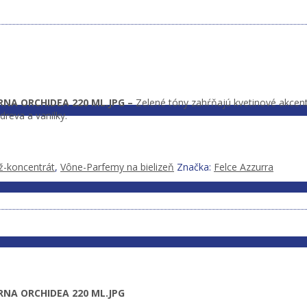
NA ORCHIDEA 220 ML.JPG –
Zelené tóny zahŕňajú kvetinové akcent
reva a vanilky.
ž-koncentrát
,
Vône-Parfemy na bielizeň
Značka:
Felce Azzurra
NA ORCHIDEA 220 ML.JPG