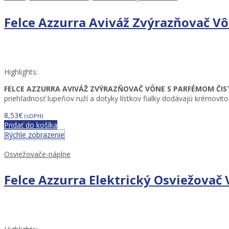
Felce Azzurra Aviváž Zvýrazňovač Vô
Highlights:
FELCE AZZURRA AVIVÁŽ ZVÝRAZŇOVAČ VÔNE S PARFÉMOM ČIST
priehľadnosť lupeňov ruží a dotyky lístkov fialky dodávajú krémovito
8,53
€
(sDPH)
Pridať do košíka
Rýchle zobrazenie
Osviežovače-náplne
Felce Azzurra Elektrický Osviežovač