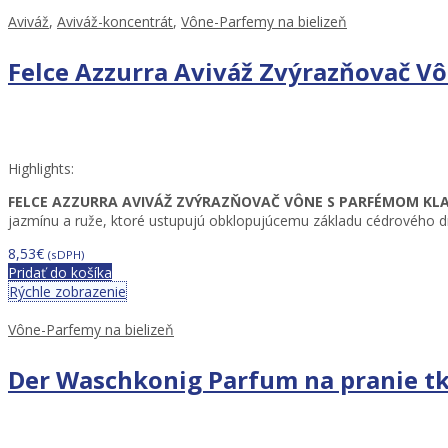
Aviváž
,
Aviváž-koncentrát
,
Vône-Parfemy na bielizeň
Felce Azzurra Aviváž Zvýrazňovač V
Highlights:
FELCE AZZURRA AVIVÁŽ ZVÝRAZŇOVAČ VÔNE S PARFÉMOM KLAS
jazmínu a ruže, ktoré ustupujú obklopujúcemu základu cédrového d
8,53
€
(sDPH)
Pridať do košíka
Rýchle zobrazenie
Vône-Parfemy na bielizeň
Der Waschkonig Parfum na pranie tk