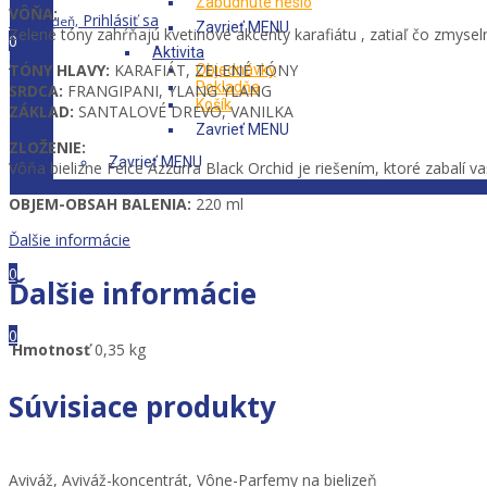
Zabudnuté heslo
VÔŇA:
Prihlásiť sa
Dobrý deň,
Zavrieť MENU
Zelené tóny zahŕňajú kvetinové akcenty karafiátu , zatiaľ čo zmysel
0
Aktivita
0,00
€
TÓNY HLAVY:
KARAFIÁT, ZELENÉ TÓNY
Objednávky
Pokladňa
SRDCA:
FRANGIPANI, YLANG YLANG
Košík
ZÁKLAD:
SANTALOVÉ DREVO, VANILKA
Zavrieť MENU
ZLOŽENIE:
Zavrieť MENU
Vôňa bielizne Felce Azzurra Black Orchid je riešením, ktoré zabalí 
OBJEM-OBSAH BALENIA:
220 ml
Ďalšie informácie
Prihlásiť sa
Dobrý deň,
0
Ďalšie informácie
0,00
€
Ponuka
0
Hmotnosť
0,35 kg
0,00
€
Súvisiace produkty
Aviváž
,
Aviváž-koncentrát
,
Vône-Parfemy na bielizeň