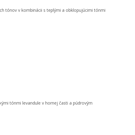
ých tónov v kombinácii s teplými a obklopujúcimi tónmi
kými tónmi levandule v hornej časti a púdrovým