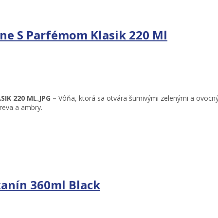
ône S Parfémom Klasik 220 Ml
IK 220 ML.JPG –
Vôňa, ktorá sa otvára šumivými zelenými a ovocný
reva a ambry.
anín 360ml Black