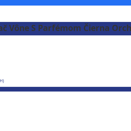
vač Vône S Parfémom Čierna Orch
H)