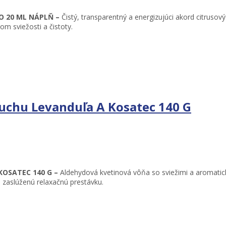
O 20 ML NÁPLŇ –
Čistý, transparentný a energizujúci akord citrusov
m sviežosti a čistoty.
duchu Levanduľa A Kosatec 140 G
KOSATEC 140 G –
Aldehydová kvetinová vôňa so sviežimi a aromatic
 zaslúženú relaxačnú prestávku.