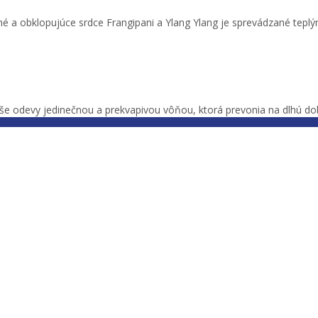
né a obklopujúce srdce Frangipani a Ylang Ylang je sprevádzané teplý
vaše odevy jedinečnou a prekvapivou vôňou, ktorá prevonia na dlhú do