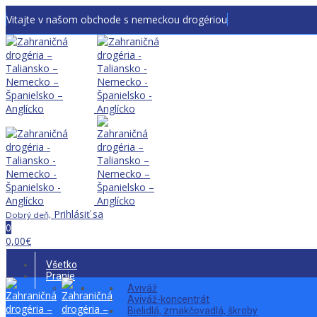
Vitajte v našom obchode s nemeckou drogériou
Prihlásiť sa
Dobrý deň,
0
0,00
€
Všetko
Pranie
Aviváž
Aviváž-koncentrát
Bielidlá, zmäkčovadlá, škroby