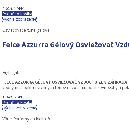
4,65
€
(sDPH)
Pridať do košíka
Rýchle zobrazenie
Osviežovače-tuhé-gélové
Felce Azzurra Gélový Osviežovač Vz
Highlights:
FELCE AZZURRA GÉLOVÝ OSVIEŽOVAČ VZDUCHU ZEN ZÁHRADA 
vodnými aspektmi vrchných tónov navodzujú pocit rovnováhy a poko
1,94
€
(sDPH)
Pridať do košíka
Rýchle zobrazenie
Vône-Parfemy na bielizeň