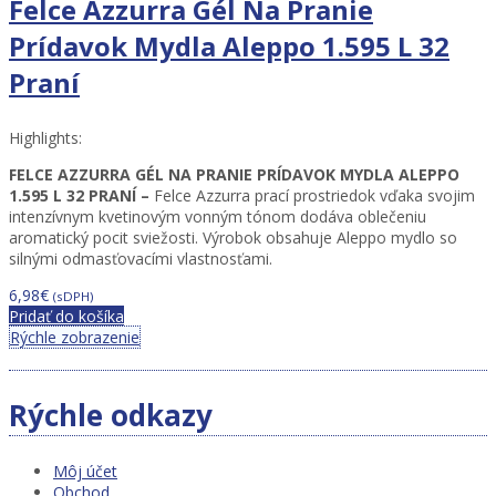
Felce Azzurra Gél Na Pranie
Prídavok Mydla Aleppo 1.595 L 32
Praní
Highlights:
FELCE AZZURRA GÉL NA PRANIE PRÍDAVOK MYDLA ALEPPO
1.595 L 32 PRANÍ –
Felce Azzurra prací prostriedok vďaka svojim
intenzívnym kvetinovým vonným tónom dodáva oblečeniu
aromatický pocit sviežosti. Výrobok obsahuje Aleppo mydlo so
silnými odmasťovacími vlastnosťami.
6,98
€
(sDPH)
Pridať do košíka
Rýchle zobrazenie
Rýchle odkazy
Môj účet
Obchod