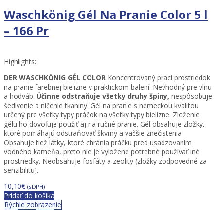
Waschkönig Gél Na Pranie Color 5 l
– 166 Pr
Highlights:
DER WASCHKÖNIG GÉL
COLOR
Koncentrovaný prací prostriedok
na pranie farebnej bielizne v praktickom balení. Nevhodný pre vlnu
a hodváb.
Účinne odstraňuje všetky druhy špiny,
nespôsobuje
šedivenie a ničenie tkaniny. Gél na pranie s nemeckou kvalitou
určený pre všetky typy práčok na všetky typy bielizne. Zloženie
gélu ho dovoľuje použiť aj na ručné pranie. Gél obsahuje zložky,
ktoré pomáhajú odstraňovať škvrny a väčšie znečistenia.
Obsahuje tiež látky, ktoré chránia práčku pred usadzovaním
vodného kameňa, preto nie je vyložene potrebné používať iné
prostriedky. Neobsahuje fosfáty a zeolity (zložky zodpovedné za
senzibilitu).
10,10
€
(sDPH)
Pridať do košíka
Rýchle zobrazenie