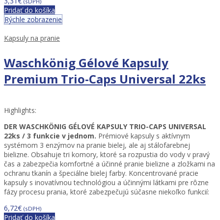
3,31
€
(sDPH)
Pridať do košíka
Rýchle zobrazenie
Kapsuly na pranie
Waschkönig Gélové Kapsuly
Premium Trio-Caps Universal 22ks
Highlights:
DER WASCHKÖNIG GÉLOVÉ KAPSULY TRIO-CAPS UNIVERSAL
22ks / 3 funkcie v jednom.
Prémiové kapsuly s aktívnym
systémom 3 enzýmov na pranie bielej, ale aj stálofarebnej
bielizne. Obsahuje tri komory, ktoré sa rozpustia do vody v pravý
čas a zabezpečia komfortné a účinné pranie bielizne a zložkami na
ochranu tkanín a špeciálne bielej farby. Koncentrované pracie
kapsuly s inovatívnou technológiou a účinnými látkami pre rôzne
fázy procesu prania, ktoré zabezpečujú súčasne niekoľko funkcií:
6,72
€
(sDPH)
Pridať do košíka