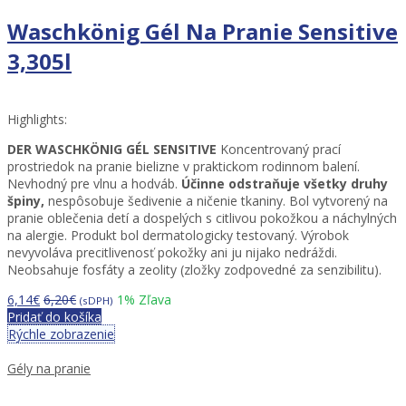
Waschkönig Gél Na Pranie Sensitive
3,305l
Highlights:
DER WASCHKÖNIG GÉL
SENSITIVE
Koncentrovaný prací
prostriedok na pranie bielizne v praktickom rodinnom balení.
Nevhodný pre vlnu a hodváb.
Účinne odstraňuje všetky druhy
špiny,
nespôsobuje šedivenie a ničenie tkaniny. Bol vytvorený na
pranie oblečenia detí a dospelých s citlivou pokožkou a náchylných
na alergie. Produkt bol dermatologicky testovaný. Výrobok
nevyvoláva precitlivenosť pokožky ani ju nijako nedráždi.
Neobsahuje fosfáty a zeolity (zložky zodpovedné za senzibilitu).
6,14
€
6,20
€
1
% Zľava
(sDPH)
Pridať do košíka
Rýchle zobrazenie
Gély na pranie