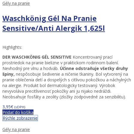
Gély na pranie
Waschkönig Gél Na Pranie
Sensitive/Anti Alergik 1,625l
Highlights:
DER WASCHKÖNIG GÉL
SENSITIVE
Koncentrovaný prací
prostriedok na pranie bielizne v praktickom rodinnom balení.
Nevhodný pre vlnu a hodváb.
Účinne odstraňuje všetky druhy
špiny,
nespôsobuje šedivenie a ničenie tkaniny. Bol vytvorený na
pranie oblečenia detí a dospelých s citlivou pokožkou a náchylných
na alergie. Produkt bol dermatologicky testovaný. Výrobok
nevyvoláva precitlivenosť pokožky ani ju nijako nedráždi.
Neobsahuje fosfáty a zeolity (zložky zodpovedné za senzibilitu).
3,95
€
(sDPH)
Pridať do košíka
Rýchle zobrazenie
Gély na pranie