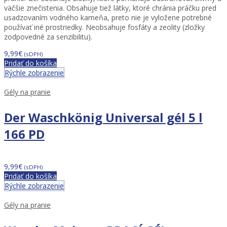
väčšie znečistenia. Obsahuje tiež látky, ktoré chránia práčku pred
usadzovaním vodného kameňa, preto nie je vyložene potrebné
používať iné prostriedky. Neobsahuje fosfáty a zeolity (zložky
zodpovedné za senzibilitu).
9,99
€
(sDPH)
Pridať do košíka
Rýchle zobrazenie
Gély na pranie
Der Waschkönig Universal gél 5 l
166 PD
9,99
€
(sDPH)
Pridať do košíka
Rýchle zobrazenie
Gély na pranie