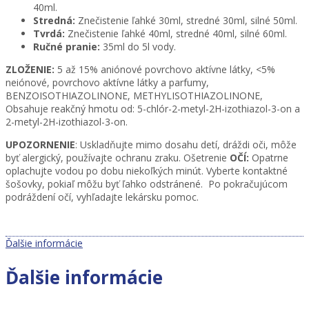
40ml.
Stredná:
Znečistenie ľahké 30ml, stredné 30ml, silné 50ml.
Tvrdá:
Znečistenie ľahké 40ml, stredné 40ml, silné 60ml.
Ručné pranie:
35ml do 5l vody.
ZLOŽENIE:
5 až 15% aniónové povrchovo aktívne látky, <5%
neiónové, povrchovo aktívne látky a parfumy,
BENZOISOTHIAZOLINONE, METHYLISOTHIAZOLINONE,
Obsahuje reakčný hmotu od: 5-chlór-2-metyl-2H-izothiazol-3-on a
2-metyl-2H-izothiazol-3-on.
UPOZORNENIE
: Uskladňujte mimo dosahu detí, dráždi oči, môže
byť alergický, používajte ochranu zraku. Ošetrenie
OČÍ:
Opatrne
oplachujte vodou po dobu niekoľkých minút. Vyberte kontaktné
šošovky, pokiaľ môžu byť ľahko odstránené. Po pokračujúcom
podráždení očí, vyhľadajte lekársku pomoc.
Ďalšie informácie
Ďalšie informácie