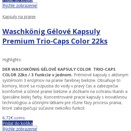
Rýchle zobrazenie
Kapsuly na pranie
Waschkönig Gélové Kapsuly
Premium Trio-Caps Color 22ks
Highlights:
DER WASCHKÖNIG GÉLOVÉ KAPSULY COLOR TRIO-CAPS
COLOR 22ks / 3 funkcie v jednom.
Prémiové kapsuly s aktívnym
systémom 3 enzýmov na pranie farebnej bielizne. Obsahuje tri
komory, ktoré sa rozpustia do vody v pravý čas a zabezpečia
komfortné a účinné pranie bielizne a zložkami na ochranu tkanín a
špeciálne bielej farby. Koncentrované pracie kapsuly s inovatívnou
technológiou a účinnými látkami pre rôzne fázy procesu prania,
ktoré zabezpečujú súčasne niekoľko funkcií:
6,72
€
(sDPH)
Pridať do košíka
Rýchle zobrazenie