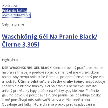
2,20
€
(sDPH)
Pridať do košíka
Rýchle zobrazenie
Gély na pranie
Waschkönig Gél Na Pranie Black/
Čierne 3,305l
Highlights:
DER WASCHKÖNIG GÉL
BLACK
Koncentrovaný prací prostriedok
na pranie tmavej a predovšetkým čiernej bielizne v praktickom
balení. Aby čierna bola stále čierna aj po opratí. Nevhodný pre vlnu
a hodváb.
Účinne odstraňuje všetky druhy špiny,
nespôsobuje
šedivenie a ničenie tkaniny. Gél na pranie s nemeckou kvalitou
určený pre všetky typy práčok na všetky typy bielizne. Zloženie
gélu ho dovoľuje použiť aj na ručné pranie. Gél obsahuje zložky,
ktoré pomáhajú odstraňovať škvrny a väčšie znečistenia.
Obsahuje tiež látky, ktoré chránia práčku pred usadzovaním