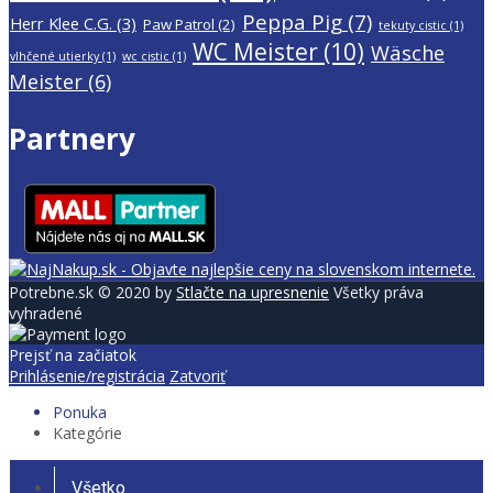
Peppa Pig
(7)
Herr Klee C.G.
(3)
Paw Patrol
(2)
tekuty cistic
(1)
WC Meister
(10)
Wäsche
vlhčené utierky
(1)
wc cistic
(1)
Meister
(6)
Partnery
Potrebne.sk © 2020 by
Stlačte na upresnenie
Všetky práva
vyhradené
Prejsť na začiatok
Prihlásenie/registrácia
Zatvoriť
Ponuka
Kategórie
Všetko