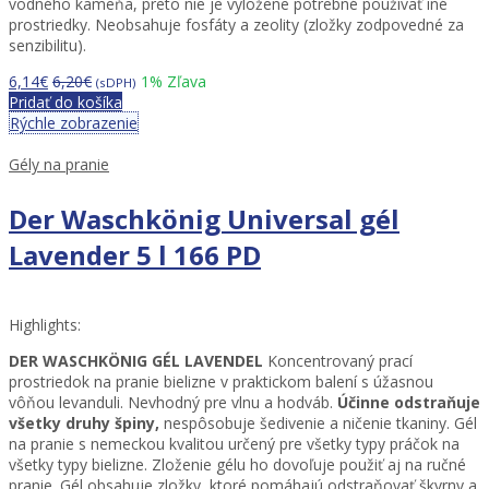
vodného kameňa, preto nie je vyložene potrebné používať iné
prostriedky. Neobsahuje fosfáty a zeolity (zložky zodpovedné za
senzibilitu).
6,14
€
6,20
€
1
% Zľava
(sDPH)
Pridať do košíka
Rýchle zobrazenie
Gély na pranie
Der Waschkönig Universal gél
Lavender 5 l 166 PD
Highlights:
DER WASCHKÖNIG GÉL
LAVENDEL
Koncentrovaný prací
prostriedok na pranie bielizne v praktickom balení s úžasnou
vôňou levanduli. Nevhodný pre vlnu a hodváb.
Účinne odstraňuje
všetky druhy špiny,
nespôsobuje šedivenie a ničenie tkaniny. Gél
na pranie s nemeckou kvalitou určený pre všetky typy práčok na
všetky typy bielizne. Zloženie gélu ho dovoľuje použiť aj na ručné
pranie. Gél obsahuje zložky, ktoré pomáhajú odstraňovať škvrny a