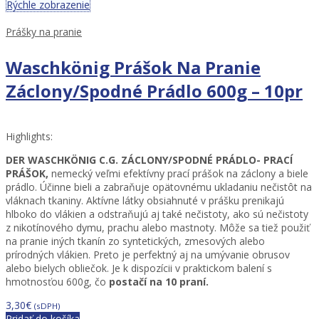
Rýchle zobrazenie
Prášky na pranie
Waschkönig Prášok Na Pranie
Záclony/Spodné Prádlo 600g – 10pr
Highlights:
DER WASCHKÖNIG C.G. ZÁCLONY/SPODNÉ PRÁDLO- PRACÍ
PRÁŠOK,
nemecký veľmi efektívny prací prášok na záclony a biele
prádlo.
Účinne bieli a zabraňuje opätovnému ukladaniu nečistôt na
vláknach tkaniny.
Aktívne látky obsiahnuté v prášku prenikajú
hlboko do vlákien a odstraňujú aj také nečistoty, ako sú nečistoty
z nikotínového dymu, prachu alebo mastnoty.
Môže sa tiež použiť
na pranie iných tkanín zo syntetických, zmesových alebo
prírodných vlákien.
Preto je perfektný aj na umývanie obrusov
alebo bielych obliečok.
Je k dispozícii v praktickom balení s
hmotnosťou 600g, čo
postačí na 10 praní.
3,30
€
(sDPH)
Pridať do košíka