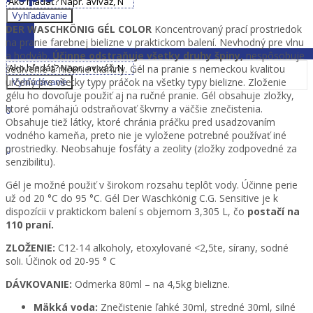
Zavrieť MENU
Vyhľadávanie
DER WASCHKÖNIG GÉL
COLOR
Koncentrovaný prací prostriedok
Zavrieť MENU
na pranie farebnej bielizne v praktickom balení. Nevhodný pre vlnu
a hodváb.
Účinne odstraňuje všetky druhy špiny,
nespôsobuje
šedivenie a ničenie tkaniny. Gél na pranie s nemeckou kvalitou
určený pre všetky typy práčok na všetky typy bielizne. Zloženie
Vyhľadávanie
gélu ho dovoľuje použiť aj na ručné pranie. Gél obsahuje zložky,
Prihlásiť sa
Dobrý deň,
ktoré pomáhajú odstraňovať škvrny a väčšie znečistenia.
0
Obsahuje tiež látky, ktoré chránia práčku pred usadzovaním
0,00
€
vodného kameňa, preto nie je vyložene potrebné používať iné
Ponuka
prostriedky. Neobsahuje fosfáty a zeolity (zložky zodpovedné za
0
senzibilitu).
0,00
€
Gél je možné použiť v širokom rozsahu teplôt vody. Účinne perie
už od 20 °C do 95 °C. Gél Der Waschkönig C.G. Sensitive je k
dispozícii v praktickom balení s objemom 3,305 L, čo
postačí na
110 praní.
ZLOŽENIE:
C12-14 alkoholy, etoxylované <2,5te, sírany, sodné
soli. Účinok od 20-95 ° C
DÁVKOVANIE:
Odmerka 80ml – na 4,5kg bielizne.
Mäkká voda:
Znečistenie ľahké 30ml, stredné 30ml, silné