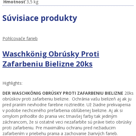
Hmotnosť
3,5 kg
Súvisiace produkty
Pohlcovače farieb
Waschkönig Obrúsky Proti
Zafarbeniu Bielizne 20ks
Highlights:
DER WASCHK
Ö
NIG OBRÚSKY PROTI ZAFARBENIU BIELIZNE
20ks
obrúskov proti zafarbeniu bielizne. Ochránia vašu bielizeň aj ak ju
pred praním nevhodne farebne roztriedite. Už žiadne prekvapenia
v podobe nechceného prefarbenia obľúbenej bielizne. Aj ak si
omylom prihodíte do prania vec tmavšej farby tak jediným
záchrancom, že si ostatné veci nezafarbíte sú práve tieto obrúsky
proti zafarbeniu. Pre maximálnu ochranu pred nežiaducim
zafarbením v priebehu prania a zachovanie žiarivých farieb.