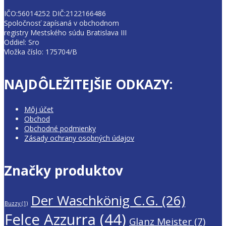
IČO:56014252 DIČ:2122166486
Spoločnosť zapísaná v obchodnom
registry Mestského súdu Bratislava III
Oddiel: Sro
Vložka číslo: 175704/B
NAJDÔLEŽITEJŠIE ODKAZY:
Môj účet
Obchod
Obchodné podmienky
Zásady ochrany osobných údajov
Značky produktov
Der Waschkönig C.G.
(26)
Buzzy
(1)
Felce Azzurra
(44)
Glanz Meister
(7)