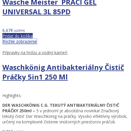
Wasche Meister PRACÍ GÉL
UNIVERSAL 3L 85PD
6,67
€
(sDPH)
Pridať do košíka
Rýchle zobrazenie
Prípravky na hrdzu a vodný kameň
Waschkönig Antibakteriálny Čistič
Práčky 5in1 250 Ml
Highlights:
DER WASCHKÖNIG C.G. TEKUTÝ ANTIBAKTERIÁLNY ČISTIČ
PRÁČKY 250ml –
5 v jednom! je a
bsolútna novinka!
Značkový
tekutý čistič Der Waschkönig na práčky.
Vysoko efektívny výrobok,
určený na komplexné čistenie vnútorných priestorov práčok.