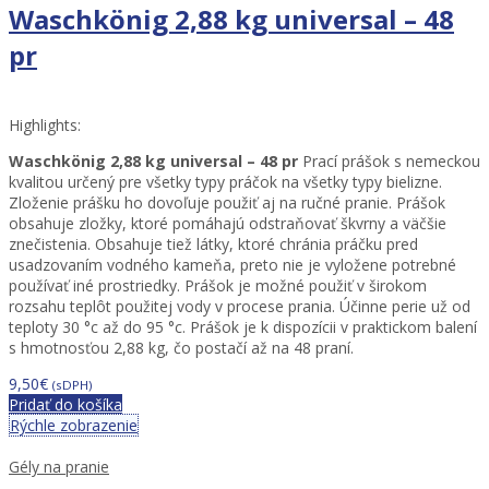
Waschkönig 2,88 kg universal – 48
pr
Highlights:
Waschkönig 2,88 kg universal – 48 pr
Prací prášok s nemeckou
kvalitou určený pre všetky typy práčok na všetky typy bielizne.
Zloženie prášku ho dovoľuje použiť aj na ručné pranie. Prášok
obsahuje zložky, ktoré pomáhajú odstraňovať škvrny a väčšie
znečistenia. Obsahuje tiež látky, ktoré chránia práčku pred
usadzovaním vodného kameňa, preto nie je vyložene potrebné
používať iné prostriedky. Prášok je možné použiť v širokom
rozsahu teplôt použitej vody v procese prania. Účinne perie už od
teploty 30 °c až do 95 °c. Prášok je k dispozícii v praktickom balení
s hmotnosťou 2,88 kg, čo postačí až na 48 praní.
9,50
€
(sDPH)
Pridať do košíka
Rýchle zobrazenie
Gély na pranie