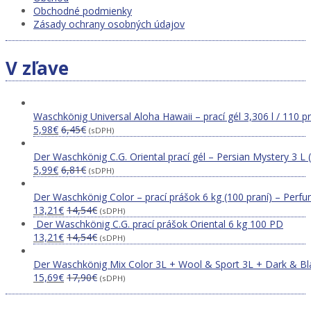
Obchodné podmienky
Zásady ochrany osobných údajov
V zľave
Waschkönig Universal Aloha Hawaii – prací gél 3,306 l / 110 p
5,98
€
6,45
€
(sDPH)
Der Waschkönig C.G. Oriental prací gél – Persian Mystery 3 L 
5,99
€
6,81
€
(sDPH)
Der Waschkönig Color – prací prášok 6 kg (100 praní) – Perfu
13,21
€
14,54
€
(sDPH)
Der Waschkönig C.G. prací prášok Oriental 6 kg 100 PD
13,21
€
14,54
€
(sDPH)
Der Waschkönig Mix Color 3L + Wool & Sport 3L + Dark & Bl
15,69
€
17,90
€
(sDPH)