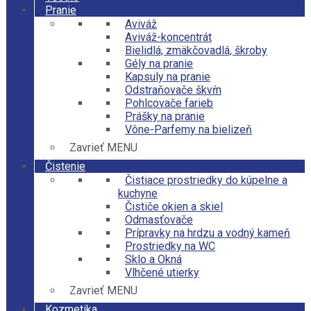
Pranie
Aviváž
Aviváž-koncentrát
Bielidlá, zmäkčovadlá, škroby
Gély na pranie
Kapsuly na pranie
Odstraňovače škvŕn
Pohlcovače farieb
Prášky na pranie
Vône-Parfemy na bielizeň
Zavrieť MENU
Čistenie
Čistiace prostriedky do kúpelne a
kuchyne
Čističe okien a skiel
Odmasťovače
Prípravky na hrdzu a vodný kameň
Prostriedky na WC
Sklo a Okná
Vlhčené utierky
Zavrieť MENU
Kozmetika