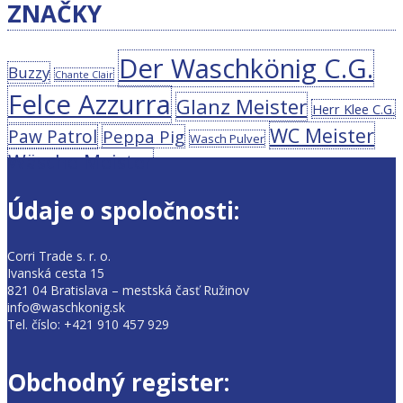
ZNAČKY
Der Waschkönig C.G.
Buzzy
Chante Clair
Felce Azzurra
Glanz Meister
Herr Klee C.G.
WC Meister
Paw Patrol
Peppa Pig
Wasch Pulver
Wäsche Meister
Údaje o spoločnosti:
Corri Trade s. r. o.
Ivanská cesta 15
821 04 Bratislava – mestská časť Ružinov
info@waschkonig.sk
Tel. číslo: +421 910 457 929
Obchodný register: