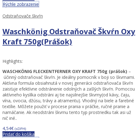
Rýchle zobrazenie
Odstraňovače škvŕn
Waschkönig Odstraňovač Škvŕn Oxy
Kraft 750g(Prášok)
Highlights:
WASCHKÖNIG FLECKENTFERNER OXY KRAFT 750g (prášok)
–
účinný odstraňovač škvŕn. Je ideálny pomocník v boji so škvrnami.
Aktívna formula obsiahnutá v novej generácii odstraňovača škvŕn
zaisťuje efektívne odstránenie odolných a zašlých škvŕn. Pomocou
aktívneho kyslíka odstráni aj tie najsilnejšie škvrny(od kávy, čaju,
vína, ovocia, džúsu, trávy a atramentu). Vhodný na biele a farebné
textílie. Môžete použiť v procese prania v práčke, ručné pranie a
namáčanie. Ak neodstráni škvrnu tento typ prostriedku tak asi už
nič iné..
4,54
€
(sDPH)
Pridať do košíka