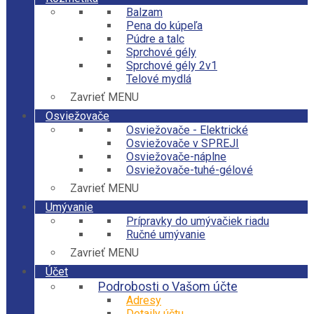
Balzam
Pena do kúpeľa
Púdre a talc
Sprchové gély
Sprchové gély 2v1
Telové mydlá
Zavrieť MENU
Osviežovače
Osviežovače - Elektrické
Osviežovače v SPREJI
Osviežovače-náplne
Osviežovače-tuhé-gélové
Zavrieť MENU
Umývanie
Prípravky do umývačiek riadu
Ručné umývanie
Zavrieť MENU
Účet
Podrobosti o Vašom účte
Adresy
Detaily účtu