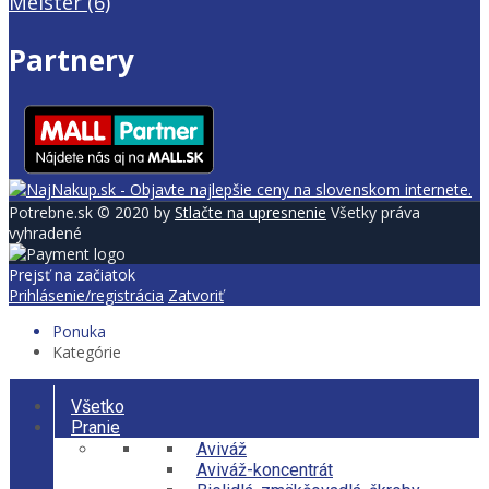
Meister
(6)
Partnery
Potrebne.sk © 2020 by
Stlačte na upresnenie
Všetky práva
vyhradené
Prejsť na začiatok
Prihlásenie/registrácia
Zatvoriť
Ponuka
Kategórie
Všetko
Pranie
Aviváž
Aviváž-koncentrát