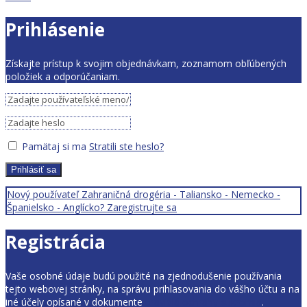
Prihlásenie
Získajte prístup k svojim objednávkam, zoznamom obľúbených
položiek a odporúčaniam.
Pamätaj si ma
Stratili ste heslo?
Prihlásiť sa
Nový používateľ Zahraničná drogéria - Taliansko - Nemecko -
Španielsko - Anglícko? Zaregistrujte sa
Registrácia
Vaše osobné údaje budú použité na zjednodušenie používania
tejto webovej stránky, na správu prihlasovania do vášho účtu a na
iné účely opísané v dokumente
pravidlá ochrany súkromia
.