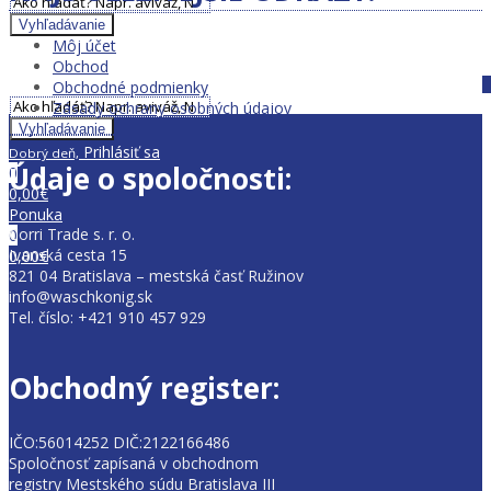
Zavrieť MENU
Vyhľadávanie
Môj účet
Zavrieť MENU
Obchod
Obchodné podmienky
Zásady ochrany osobných údajov
Vyhľadávanie
Prihlásiť sa
Dobrý deň,
Údaje o spoločnosti:
0
0,00
€
Ponuka
Corri Trade s. r. o.
0
Ivanská cesta 15
0,00
€
821 04 Bratislava – mestská časť Ružinov
info@waschkonig.sk
Tel. číslo: +421 910 457 929
Obchodný register:
IČO:56014252 DIČ:2122166486
Spoločnosť zapísaná v obchodnom
registry Mestského súdu Bratislava III