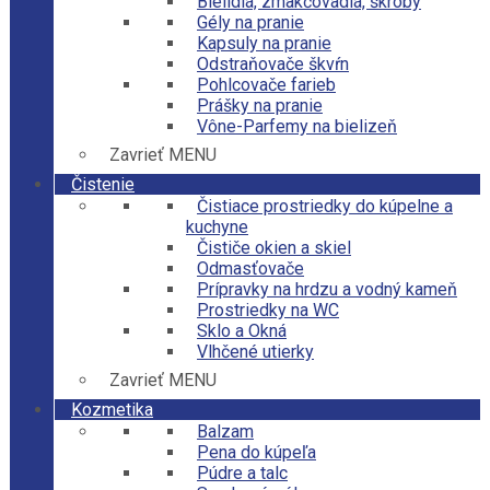
Bielidlá, zmäkčovadlá, škroby
Gély na pranie
Kapsuly na pranie
Odstraňovače škvŕn
Pohlcovače farieb
Prášky na pranie
Vône-Parfemy na bielizeň
Zavrieť MENU
Čistenie
Čistiace prostriedky do kúpelne a
kuchyne
Čističe okien a skiel
Odmasťovače
Prípravky na hrdzu a vodný kameň
Prostriedky na WC
Sklo a Okná
Vlhčené utierky
Zavrieť MENU
Kozmetika
Balzam
Pena do kúpeľa
Púdre a talc