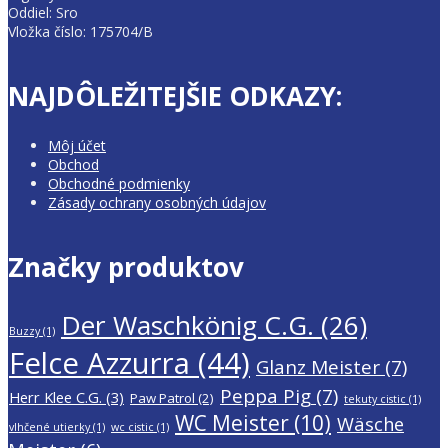
Oddiel: Sro
Vložka číslo: 175704/B
NAJDÔLEŽITEJŠIE ODKAZY:
Môj účet
Obchod
Obchodné podmienky
Zásady ochrany osobných údajov
Značky produktov
Der Waschkönig C.G.
(26)
Buzzy
(1)
Felce Azzurra
(44)
Glanz Meister
(7)
Peppa Pig
(7)
Herr Klee C.G.
(3)
Paw Patrol
(2)
tekuty cistic
(1)
WC Meister
(10)
Wäsche
vlhčené utierky
(1)
wc cistic
(1)