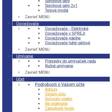
Sprchové gély
Sprchové gély 2v1
Telové mydlá
Zavrieť MENU
Osviežovače
Osviežovače - Elektrické
Osviežovače v SPREJI
Osviežovače-náplne
Osviežovače-tuhé-gélové
Zavrieť MENU
Umývanie
Prípravky do umývačiek riadu
Ručné umývanie
Zavrieť MENU
Účet
Podrobosti o Vašom účte
Adresy
Detaily účtu
Spôsoby platby
Na stiahnutie
Zabudnuté heslo